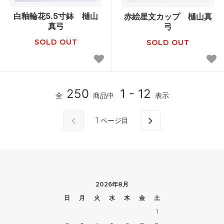
白釉輪花5.5寸鉢 樋山
赤絵星文カップ 樋山真
真弓
弓
SOLD OUT
SOLD OUT
250
1 - 12
全
商品中
表示
1
ページ目
2026年8月
日
月
火
水
木
金
土
1