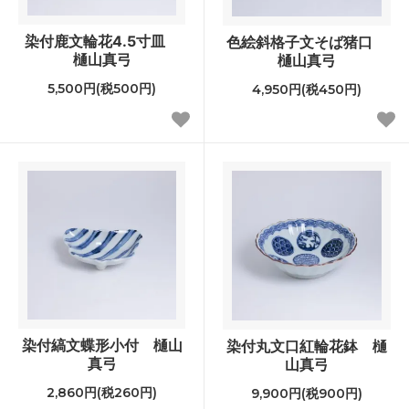
染付鹿文輪花4.5寸皿
色絵斜格子文そば猪口
樋山真弓
樋山真弓
5,500円(税500円)
4,950円(税450円)
染付縞文蝶形小付 樋山
染付丸文口紅輪花鉢 樋
真弓
山真弓
2,860円(税260円)
9,900円(税900円)