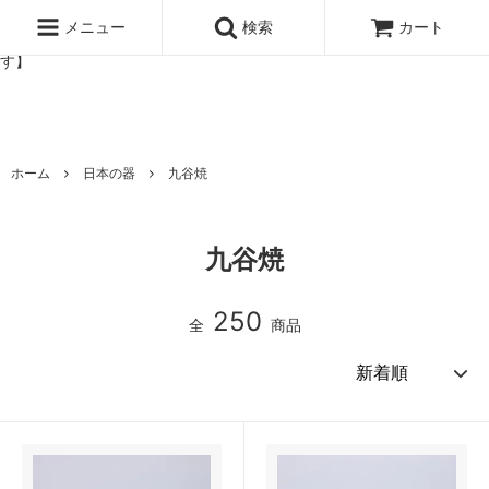
北欧雑貨と暮らしの道具lotta 神戸にある北欧雑貨と暮らしの道具ロ
ッタのオンラインストア【アラビア,クイストゴーなどの北欧ヴィンテ
メニュー
検索
カート
ージ食器,雅峰窯やソルテグラスジュエリーなどの作家の作品が並びま
す】
ホーム
日本の器
九谷焼
九谷焼
250
全
商品