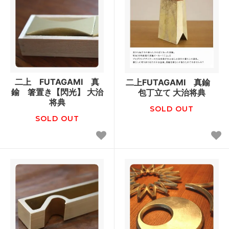
二上 FUTAGAMI 真
二上FUTAGAMI 真鍮
鍮 箸置き【閃光】 大治
包丁立て 大治将典
将典
SOLD OUT
SOLD OUT