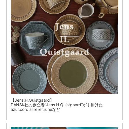
【Jens.H.Quistgaard】
DANSK社の創立者”Jens.H.Quistgaard”が手掛けた
azur,cordial,relief,runeなど