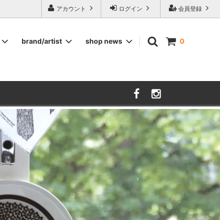
ージ食器,雅峰窯やソルテグラスジュエリーなどの作家の作品が並びます】
アカウント
ログイン
会員登録
brand/artist
shop news
0
インテリア
RORSTRAND
洋服
SOHOLM
COMPANY FINLAND
kauniste
FIN ET AUDACE
山田浩之
大西雅文 丹文窯
市野ちさと 丹泉窯