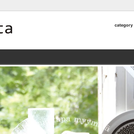
ロッタのオンラインストア【アラビア,クイストゴーなどの北欧ヴィンテ
category
器
.Quistgaard
植木鉢2026」 SHIKI
テーブル小物
GEFLE
「ANTIK MARKET 2026 」
S×雅峰窯 8/29(sat) -
9/26(sat)-10/6(tue)
小物
VSBERG
ショール
BR DENMARK
un)
/ nuutajarvi
cutipol
Lapuan Kankurit
a.
tamaki niime
弓
仲里香織 風香原
ぐみ
山口真人
司 稲右衛門窯
西端春奈 末晴窯