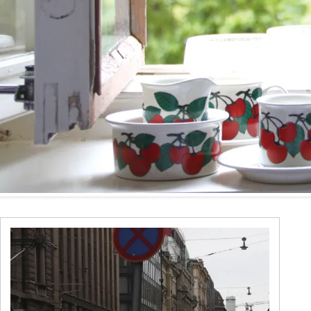
TANBA STYLE
清水万
坂本工窯
jicon
関野亮 / 関野ゆうこ
若生沙
mamelon
manni