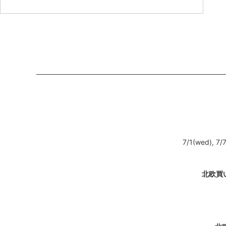
7/1(wed), 7/7
北欧買い