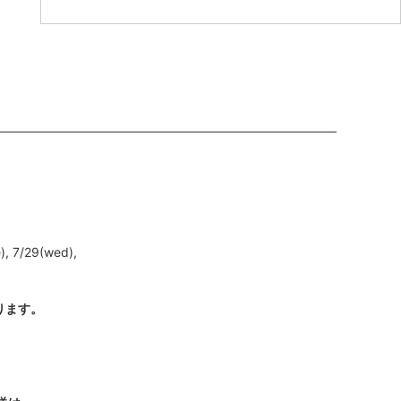
e), 7/29(wed),
なります。