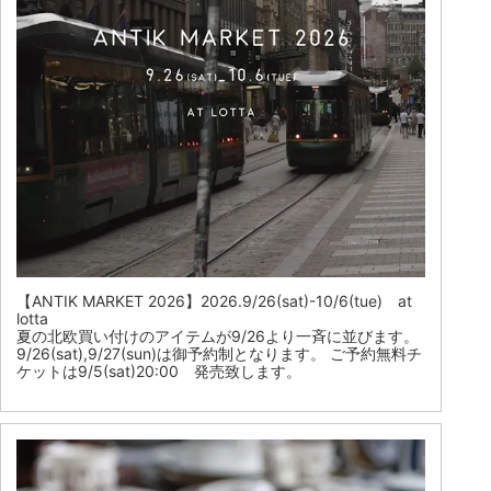
【ANTIK MARKET 2026】2026.9/26(sat)-10/6(tue) at
lotta
夏の北欧買い付けのアイテムが9/26より一斉に並びます。
9/26(sat),9/27(sun)は御予約制となります。 ご予約無料チ
ケットは9/5(sat)20:00 発売致します。