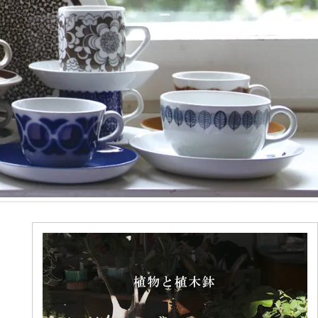
森本靖之 丹満窯
シマタニ昇龍 syouryu
一翠窯