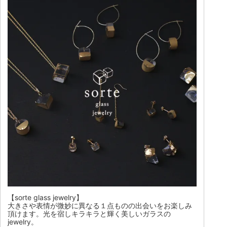
【sorte glass jewelry】
大きさや表情が微妙に異なる１点ものの出会いをお楽しみ
頂けます。光を宿しキラキラと輝く美しいガラスの
jewelry。