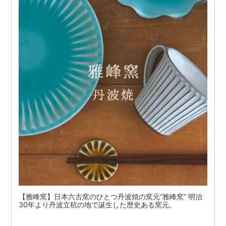
【雅峰窯】日本六古窯のひとつ丹波焼の窯元”雅峰窯” 明治
30年より丹波立杭の地で誕生した歴史ある窯元。