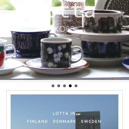
佐年 千代市陶房
森本芳弘 丹山窯
FUTAGAMI
耶香
長町香奈子
ne