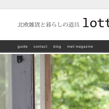
北欧雑貨と暮らしの道具lotta 神戸にある北欧雑貨と暮らしの道具
北欧ヴィンテージ食器
ARABIA
北欧雑貨と暮らしの道具lotta KOBE
日本の
Jens.H
「植物と
PLANT
guide
contact
blog
mail magazine
アクセサリー
STAVANGERFLINT
バッグ
GUSTA
8/30(s
ご予約チケット
royal copenhagen
iittala 
LISA LARSON
irma
sorte glass jewelry
coeur y
aya ogawa
樋山真
和田山真央
宮本め
雅峰窯
上中剛