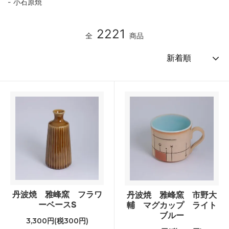
小石原焼
2221
全
商品
丹波焼 雅峰窯 フラワ
丹波焼 雅峰窯 市野大
ーベースS
輔 マグカップ ライト
ブルー
3,300円(税300円)