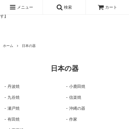
北欧雑貨と暮らしの道具lotta 神戸にある北欧雑貨と暮らしの道具ロ
ッタのオンラインストア【アラビア,クイストゴーなどの北欧ヴィンテ
メニュー
検索
カート
ージ食器,雅峰窯やソルテグラスジュエリーなどの作家の作品が並びま
す】
ホーム
日本の器
日本の器
丹波焼
小鹿田焼
九谷焼
信楽焼
瀬戸焼
沖縄の器
有田焼
作家