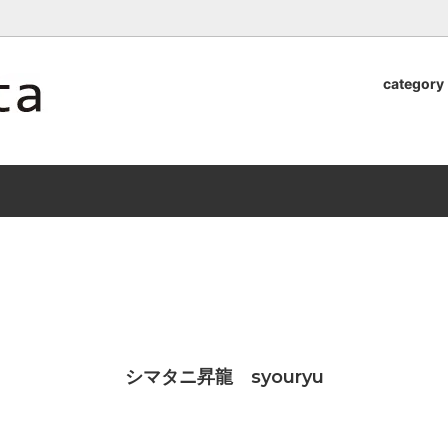
ロッタのオンラインストア【アラビア,クイストゴーなどの北欧ヴィンテ
category
器
.Quistgaard
植木鉢2026」 SHIKI
テーブル小物
GEFLE
「ANTIK MARKET 2026 」
S×雅峰窯 8/29(sat) -
9/26(sat)-10/6(tue)
小物
VSBERG
ショール
BR DENMARK
un)
/ nuutajarvi
cutipol
Lapuan Kankurit
a.
tamaki niime
弓
仲里香織 風香原
シマタニ昇龍 syouryu
ぐみ
山口真人
司 稲右衛門窯
西端春奈 末晴窯