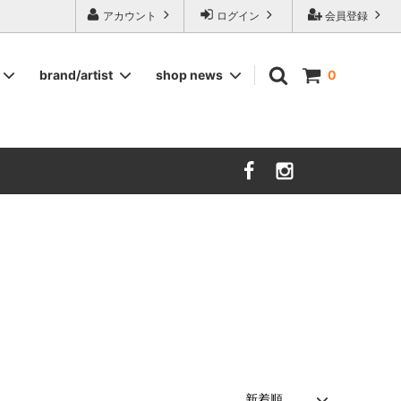
ージ食器,雅峰窯やソルテグラスジュエリーなどの作家の作品が並びます】
アカウント
ログイン
会員登録
brand/artist
shop news
0
インテリア
RORSTRAND
洋服
SOHOLM
COMPANY FINLAND
kauniste
FIN ET AUDACE
山田浩之
大西雅文 丹文窯
市野ちさと 丹泉窯