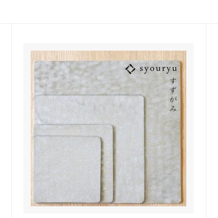
佐年 千代市陶房
森本芳弘 丹山窯
FUTAGAMI
耶香
長町香奈子
ne