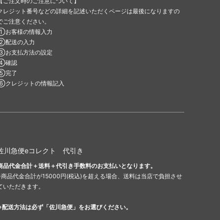
【ご注文時のご注意について】
クレジット番号などの詳細を記述いただくページは最後になりますの
でご注意ください。
①お客様の情報入力
②配送の入力
③お支払方法の設定
④確認
⑤完了
⑥クレジットの情報記入
佐川急便eコレクト 代引き
商品代金合計＋送料＋代引き手数料のお支払いとなります。
※商品代金合計が15000円(税込)を超える場合、送料は当店で負担させ
ていただきます。
※配送方法は必ず「佐川急便」をお選びください。