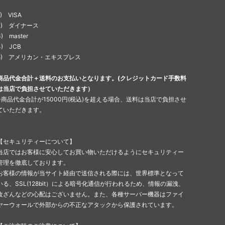
1) VISA
2) ダイナース
3) master
4) JCB
5) アメリカン・エキスプレス
商品代金合計＋送料のお支払いとなります。(クレジットカード手数料
は当店で負担させていただきます）
※商品代金合計が15000円(税込)を超える場合、送料は当店で負担させ
ていただきます。
【セキュリティーについて】
当店ではお客様に安心してお買い物いただけるようにセキュリティー
管理を徹底しております。
お客様の情報が当サイト経由で送信される際には、世界標準となって
いる、SSL(128bit）による暗号化通信が行われるため、情報の漏洩、
改ざんなどの心配はございません。また、各種サーバー機器はファイ
ヤーウォールで外部からの不正なアタックから保護されています。