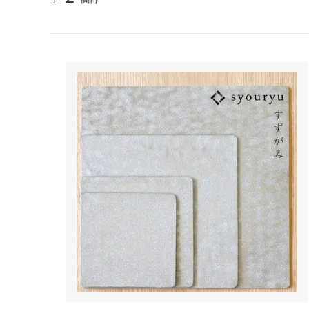
TANBA STYLE
清水万
坂本工窯
jicon
関野亮 / 関野ゆうこ
若生沙
mamelon
manni