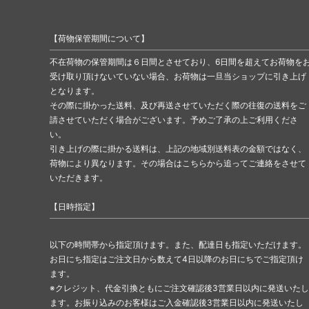
【荷物保管期間について】
不在荷物の保管期間は６日間とさせており、6日間を超えてお荷物を
受け取り頂けないていない場合、お荷物は一旦当ショップに引き上げ
となります。
その際に掛かった送料、及び再送させていただく際の往復の送料をご
請させていただく場合がございます。予めご了承の上ご利用くださ
い。
引き上げの際に掛かる送料は、上記の地域別送料表の金額ではなく、
荷物により異なります。その場合はこちらから追ってご連絡をさせて
いただきます。
【日時指定】
以下の時間帯から指定頂けます。また、配達日も指定いただけます。
お日にち指定はご注文日から数えて4日以降のお日にちでご指定頂け
ます。
※クレジット、代金引換ともにご注文確認後3営業日以内に発送いたし
ます。お振り込みのお客様はご入金確認後3営業日以内に発送いたし