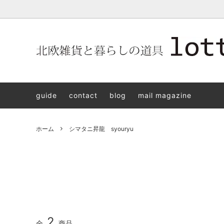
北欧雑貨と暮らしの道具lotta 神戸にある北欧雑貨と暮らしの道具
北欧ヴィンテージ食器
ARABIA
北欧雑貨と暮らしの道具lotta KOBE
日本の
Jens.H
「植物と
PLANT
guide
contact
blog
mail magazine
アクセサリー
STAVANGERFLINT
バッグ
GUSTA
8/30(s
ご予約チケット
royal copenhagen
iittala 
ホーム
シマタニ昇龍 syouryu
LISA LARSON
irma
sorte glass jewelry
coeur y
aya ogawa
樋山真
和田山真央
宮本め
雅峰窯
上中剛
2
全
商品