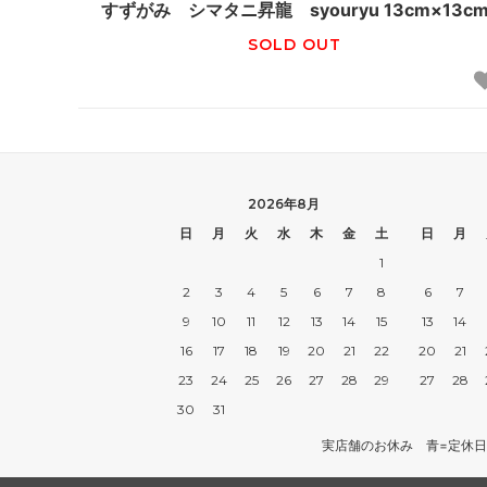
すずがみ シマタニ昇龍 syouryu 13cm×13c
SOLD OUT
2026年8月
日
月
火
水
木
金
土
日
月
1
2
3
4
5
6
7
8
6
7
9
10
11
12
13
14
15
13
14
16
17
18
19
20
21
22
20
21
23
24
25
26
27
28
29
27
28
30
31
実店舗のお休み 青=定休日