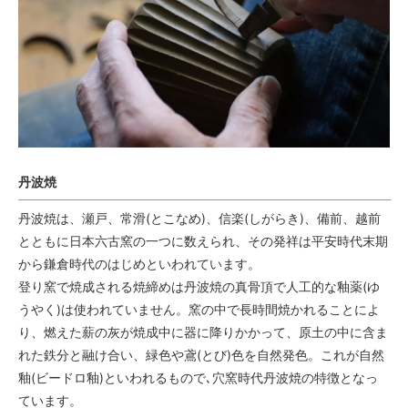
丹波焼
丹波焼は、瀬戸、常滑(とこなめ)、信楽(しがらき)、備前、越前
とともに日本六古窯の一つに数えられ、その発祥は平安時代末期
から鎌倉時代のはじめといわれています。
登り窯で焼成される焼締めは丹波焼の真骨頂で人工的な釉薬(ゆ
うやく)は使われていません。窯の中で長時間焼かれることによ
り、燃えた薪の灰が焼成中に器に降りかかって、原土の中に含ま
れた鉄分と融け合い、緑色や鳶(とび)色を自然発色。これが自然
釉(ビードロ釉)といわれるもので､穴窯時代丹波焼の特徴となっ
ています。