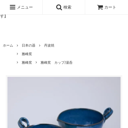
北欧雑貨と暮らしの道具lotta 神戸にある北欧雑貨と暮らしの道具ロ
ッタのオンラインストア【アラビア,クイストゴーなどの北欧ヴィンテ
メニュー
検索
カート
ージ食器,雅峰窯やソルテグラスジュエリーなどの作家の作品が並びま
す】
ホーム
日本の器
丹波焼
雅峰窯
雅峰窯
雅峰窯 カップ/湯呑