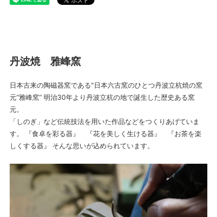
丹波焼 雅峰窯
丹波焼 雅峰窯
日本古来の陶磁器窯である"日本六古窯のひとつ丹波立杭焼の窯
元”雅峰窯” 明治30年より丹波立杭の地で誕生した歴史ある窯
元。
「しのぎ」など伝統技法を用いた作品などをつくりあげていま
す。 『食卓を彩る器』 『花を美しく生ける器』 『お茶を楽
しくする器』 そんな思いが込められています。