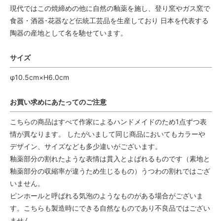
現代ではこの焼締めの他に自然の釉薬を施し、登り窯やガス窯で
食器・酒器･花器など伝統工芸品を生産しており 日本を代表する
陶器の産地として名を馳せています。
サイズ
φ10.5cm×H6.0cm
お買い求めにあたってのご注意
こちらの商品はすべて作家によるハンドメイドのため1点ずつ表
情が異なります。 したがいまして同じ商品においてもカラーや
デザイン、サイズなども多少違いがございます。
釉薬部分の割れたような表情は貫入とよばれるものです（素地と
釉薬部分の収縮率が違うため生じるもの）うつわの割れではござ
いません。
ピンホールと呼ばれる気泡のようなものがある場合がございま
す。こちらも製造時にできる自然なものであり不良品ではござい
ません。