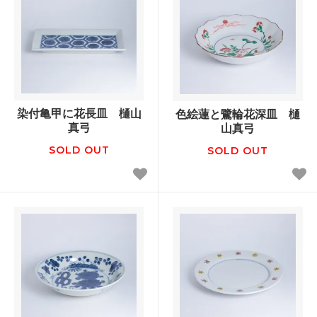
染付亀甲に花長皿 樋山
色絵蓮と鷺輪花深皿 樋
真弓
山真弓
SOLD OUT
SOLD OUT