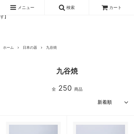
北欧雑貨と暮らしの道具lotta 神戸にある北欧雑貨と暮らしの道具ロ
ッタのオンラインストア【アラビア,クイストゴーなどの北欧ヴィンテ
メニュー
検索
カート
ージ食器,雅峰窯やソルテグラスジュエリーなどの作家の作品が並びま
す】
ホーム
日本の器
九谷焼
九谷焼
250
全
商品