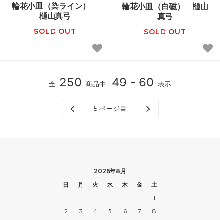
輪花小皿（染ライン）
輪花小皿（白磁） 樋山
樋山真弓
真弓
SOLD OUT
SOLD OUT
250
49 - 60
全
商品中
表示
5
ページ目
2026年8月
日
月
火
水
木
金
土
1
2
3
4
5
6
7
8