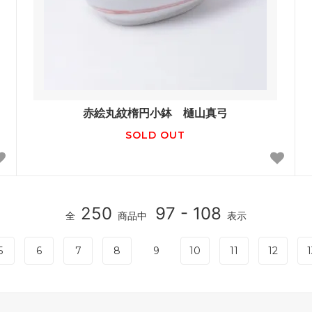
赤絵丸紋楕円小鉢 樋山真弓
SOLD OUT
250
97 - 108
全
商品中
表示
5
6
7
8
9
10
11
12
1