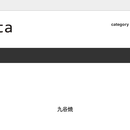
ロッタのオンラインストア【アラビア,クイストゴーなどの北欧ヴィンテ
category
器
.Quistgaard
植木鉢2026」 SHIKI
テーブル小物
GEFLE
「ANTIK MARKET 2026 」
S×雅峰窯 8/29(sat) -
9/26(sat)-10/6(tue)
小物
VSBERG
ショール
BR DENMARK
un)
/ nuutajarvi
cutipol
Lapuan Kankurit
a.
tamaki niime
弓
仲里香織 風香原
九谷焼
ぐみ
山口真人
司 稲右衛門窯
西端春奈 末晴窯