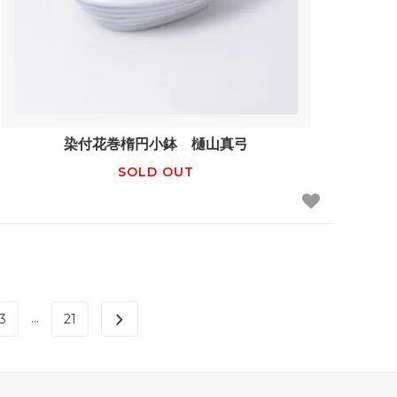
染付花巻楕円小鉢 樋山真弓
SOLD OUT
...
3
21