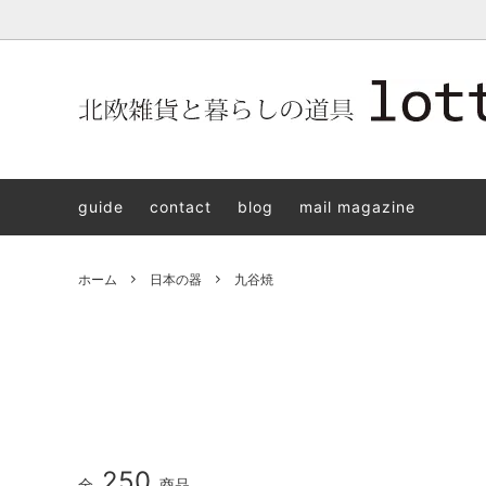
北欧雑貨と暮らしの道具lotta 神戸にある北欧雑貨と暮らしの道具
北欧ヴィンテージ食器
ARABIA
北欧雑貨と暮らしの道具lotta KOBE
日本の
Jens.H
「植物と
PLANT
guide
contact
blog
mail magazine
アクセサリー
STAVANGERFLINT
バッグ
GUSTA
8/30(s
ご予約チケット
royal copenhagen
iittala 
ホーム
日本の器
九谷焼
LISA LARSON
irma
sorte glass jewelry
coeur y
aya ogawa
樋山真
和田山真央
宮本め
雅峰窯
上中剛
250
全
商品