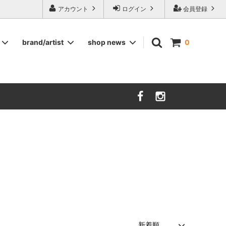
ージ食器,雅峰窯やソルテグラスジュエリーなどの作家の作品が並びます】
アカウント
ログイン
会員登録
brand/artist
shop news
0
インテリア
RORSTRAND
洋服
SOHOLM
COMPANY FINLAND
kauniste
FIN ET AUDACE
山田浩之
大西雅文 丹文窯
市野ちさと 丹泉窯