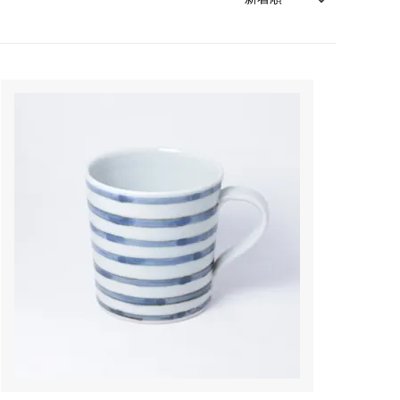
森本靖之 丹満窯
シマタニ昇龍 syouryu
一翠窯