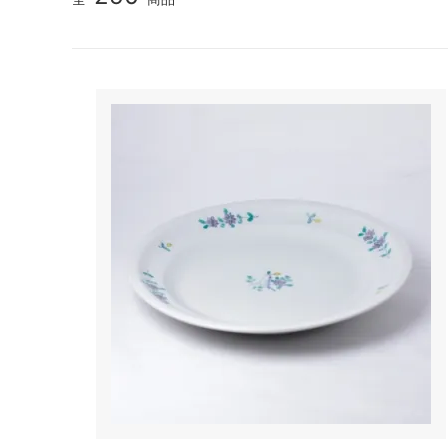
TANBA STYLE
清水万
坂本工窯
jicon
関野亮 / 関野ゆうこ
若生沙
mamelon
manni