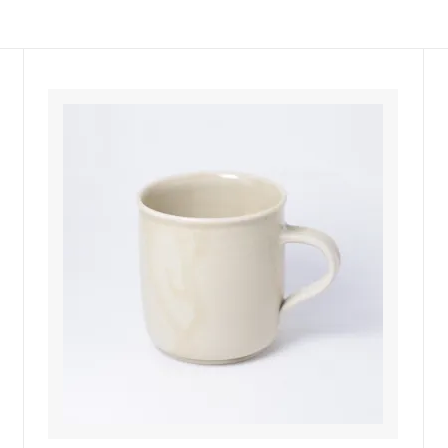
佐年 千代市陶房
森本芳弘 丹山窯
FUTAGAMI
耶香
長町香奈子
ne