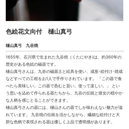
色絵花文向付 樋山真弓
樋山真弓 九谷焼
1655年、石川県で生まれた九谷焼（くたにやき)は、約360年の
歴史がある色絵の磁器です。
樋山真弓さんは、九谷の磁器土と絵具を使い、成形･絵付け･焼成
などすべての工程をお1人で手作りされています。 「この器で食
べたら美味しい。この器で呑むと旨い。使って楽しい。」 とい
う思いを込めて作られる器たちから、九谷の伝統と彼女の穏やか
な人柄を感じとることができます。
樋山真弓さんの器には、樋山さんの器でしか味わえない魅力が溢
れています。 九谷焼の伝統を活かしながら、繊細な絵付けと大
胆な色柄で表現される器は優しく上品で透明感があります。