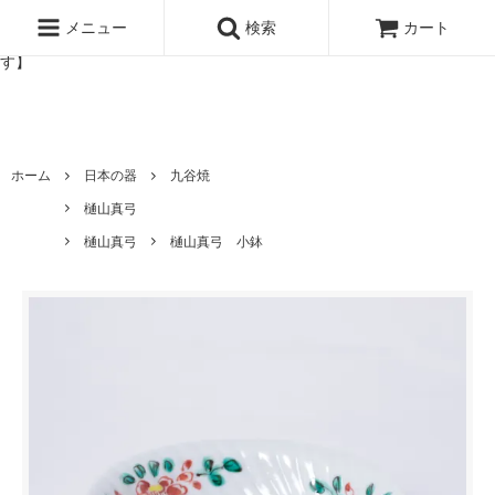
北欧雑貨と暮らしの道具lotta 神戸にある北欧雑貨と暮らしの道具ロ
ッタのオンラインストア【アラビア,クイストゴーなどの北欧ヴィンテ
メニュー
検索
カート
ージ食器,雅峰窯やソルテグラスジュエリーなどの作家の作品が並びま
す】
ホーム
日本の器
九谷焼
樋山真弓
樋山真弓
樋山真弓 小鉢