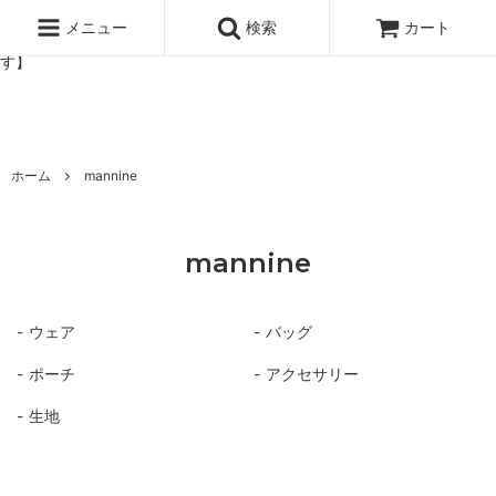
北欧雑貨と暮らしの道具lotta 神戸にある北欧雑貨と暮らしの道具ロ
ッタのオンラインストア【アラビア,クイストゴーなどの北欧ヴィンテ
メニュー
検索
カート
ージ食器,雅峰窯やソルテグラスジュエリーなどの作家の作品が並びま
す】
ホーム
mannine
mannine
ウェア
バッグ
ポーチ
アクセサリー
生地