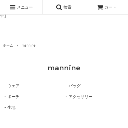
北欧雑貨と暮らしの道具lotta 神戸にある北欧雑貨と暮らしの道具ロ
ッタのオンラインストア【アラビア,クイストゴーなどの北欧ヴィンテ
メニュー
検索
カート
ージ食器,雅峰窯やソルテグラスジュエリーなどの作家の作品が並びま
す】
ホーム
mannine
mannine
ウェア
バッグ
ポーチ
アクセサリー
生地