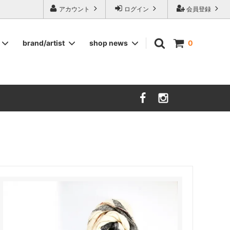
ージ食器,雅峰窯やソルテグラスジュエリーなどの作家の作品が並びます】
アカウント
ログイン
会員登録
brand/artist
shop news
0
インテリア
RORSTRAND
洋服
SOHOLM
COMPANY FINLAND
kauniste
FIN ET AUDACE
山田浩之
大西雅文 丹文窯
市野ちさと 丹泉窯