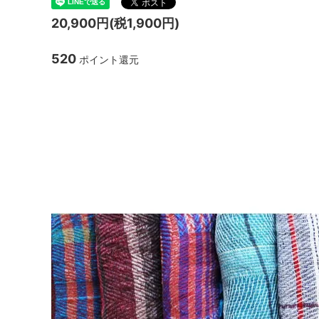
TANBA STYLE
清水万
20,900円(税1,900円)
坂本工窯
jicon
520
ポイント還元
関野亮 / 関野ゆうこ
若生沙
tamaki niime 玉木新雌 on
mamelon
manni