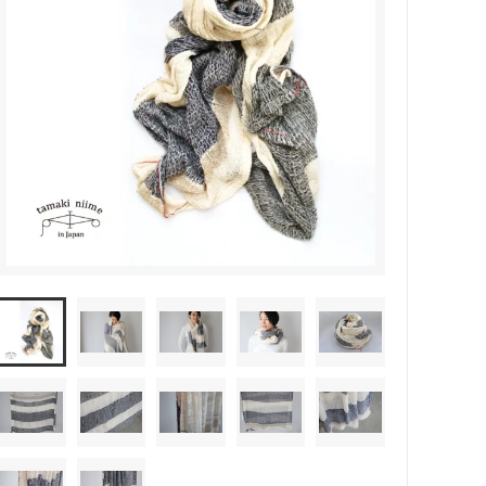
森本靖之 丹満窯
シマタニ昇龍 syouryu
一翠窯