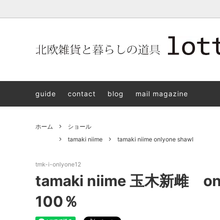
北欧雑貨と暮らしの道具lotta 神戸にある北欧雑貨と暮らしの道具
北欧ヴィンテージ食器
ARABIA
北欧雑貨と暮らしの道具lotta KOBE
日本の
Jens.H
「植物と
PLANT
guide
contact
blog
mail magazine
アクセサリー
STAVANGERFLINT
バッグ
GUSTA
8/30(s
ご予約チケット
royal copenhagen
iittala 
ホーム
ショール
LISA LARSON
irma
tamaki niime
tamaki niime onlyone shawl
sorte glass jewelry
coeur y
tmk-i-onlyone12
aya ogawa
樋山真
tamaki niime 玉木新雌 o
和田山真央
宮本め
100％
雅峰窯
上中剛