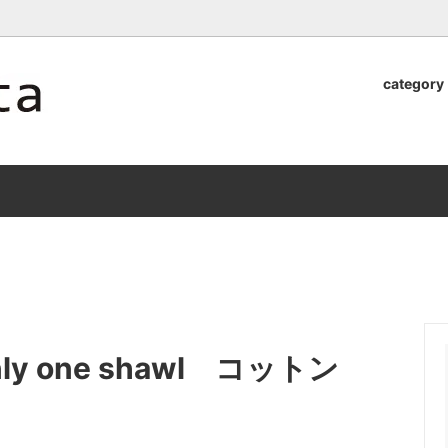
ロッタのオンラインストア【アラビア,クイストゴーなどの北欧ヴィンテ
category
器
.Quistgaard
植木鉢2026」 SHIKI
テーブル小物
GEFLE
「ANTIK MARKET 2026 」
S×雅峰窯 8/29(sat) -
9/26(sat)-10/6(tue)
小物
VSBERG
ショール
BR DENMARK
un)
/ nuutajarvi
cutipol
Lapuan Kankurit
a.
tamaki niime
弓
仲里香織 風香原
nly one shawl コットン
ぐみ
山口真人
司 稲右衛門窯
西端春奈 末晴窯