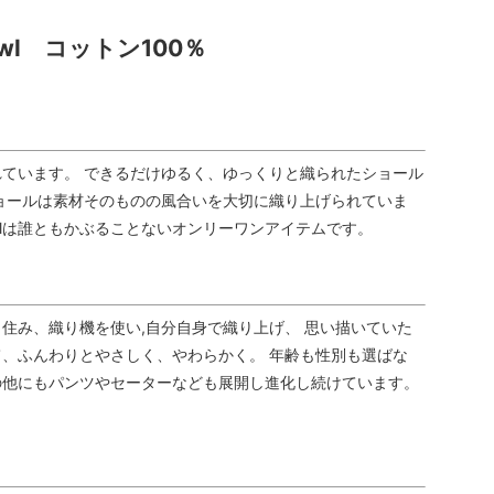
shawl コットン100％
ています。 できるだけゆるく、ゆっくりと織られたショール
ョールは素材そのものの風合いを大切に織り上げられていま
e shawlは誰ともかぶることないオンリーワンアイテムです。
住み、織り機を使い,自分自身で織り上げ、 思い描いていた
、ふんわりとやさしく、やわらかく。 年齢も性別も選ばな
の他にもパンツやセーターなども展開し進化し続けています。