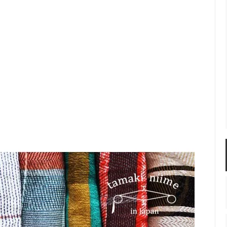
佐年 千代市陶房
森本芳弘 丹山窯
FUTAGAMI
耶香
長町香奈子
ly one shawl コットン 100％
ne