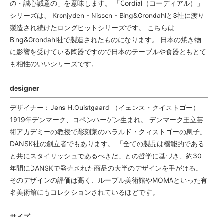
の・誠心誠意の」を意味します。 「Cordial（コーディアル）」
シリーズは、 Kronjyden - Nissen - Bing&Grondahlと3社に渡り
製造され続けたロングヒットシリーズです。 こちらは
Bing&Grondahl社で製造されたものになります。 日本の焼き物
に影響を受けている陶器ですので日本のテーブルや食器ともとて
も相性のいいシリーズです。
designer
デザイナー：Jens H.Quistgaard （イェンス・クイストゴー）
1919年デンマーク、コペンハーゲン生まれ。 デンマーク王立芸
術アカデミーの教授で彫刻家のハラルド・クィストゴーの息子。
DANSK社の創立者でもあります。 「全ての製品は機能的である
と共にスタイリッシュであるべきだ」との哲学に基づき、約30
年間にDANSKで発売された商品の大半のデザインを手がける。
そのデザインの評価は高く、ルーブル美術館やMOMAといった有
名美術館にもコレクションされているほどです。
サイズ