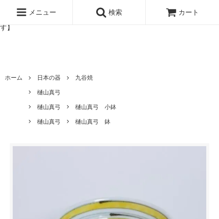
北欧雑貨と暮らしの道具lotta 神戸にある北欧雑貨と暮らしの道具ロ
ッタのオンラインストア【アラビア,クイストゴーなどの北欧ヴィンテ
メニュー
検索
カート
ージ食器,雅峰窯やソルテグラスジュエリーなどの作家の作品が並びま
す】
ホーム
日本の器
九谷焼
樋山真弓
樋山真弓
樋山真弓 小鉢
樋山真弓
樋山真弓 鉢