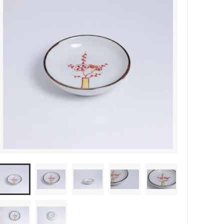
森本靖之 丹満窯
シマタニ昇龍 syouryu
一翠窯