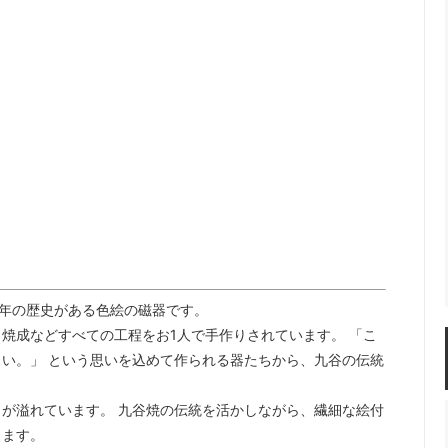
佐年 千代市陶房
森本芳弘 丹山窯
FUTAGAMI
耶香
長町香奈子
ne
60年の歴史がある色絵の磁器です。
･焼成などすべての工程をお1人で手作りされています。 「こ
い。」 という思いを込めて作られる器たちから、九谷の伝統
が溢れています。 九谷焼の伝統を活かしながら、繊細な絵付
ります。