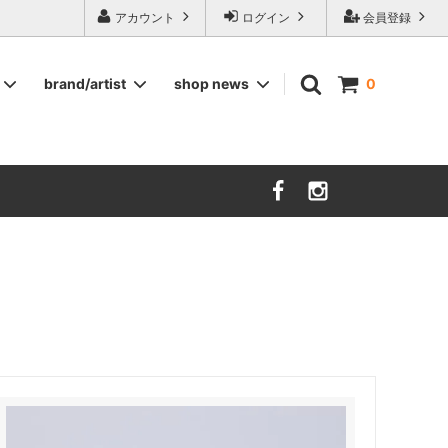
ージ食器,雅峰窯やソルテグラスジュエリーなどの作家の作品が並びます】
アカウント
ログイン
会員登録
brand/artist
shop news
0
インテリア
RORSTRAND
洋服
SOHOLM
COMPANY FINLAND
kauniste
FIN ET AUDACE
山田浩之
大西雅文 丹文窯
市野ちさと 丹泉窯