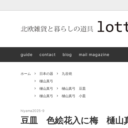
北欧雑貨と暮らしの道具lotta 神戸にある北欧雑貨と暮らしの道具
北欧ヴィンテージ食器
ARABIA
北欧雑貨と暮らしの道具lotta KOBE
日本の
Jens.H
「植物と
PLANT
guide
contact
blog
mail magazine
アクセサリー
STAVANGERFLINT
バッグ
GUSTA
8/30(s
ご予約チケット
royal copenhagen
iittala 
ホーム
日本の器
九谷焼
LISA LARSON
irma
樋山真弓
樋山真弓
樋山真弓 豆皿
sorte glass jewelry
coeur y
樋山真弓
樋山真弓 小皿
aya ogawa
樋山真
hiyama2025-9
和田山真央
宮本め
豆皿 色絵花入に梅 樋山
雅峰窯
上中剛