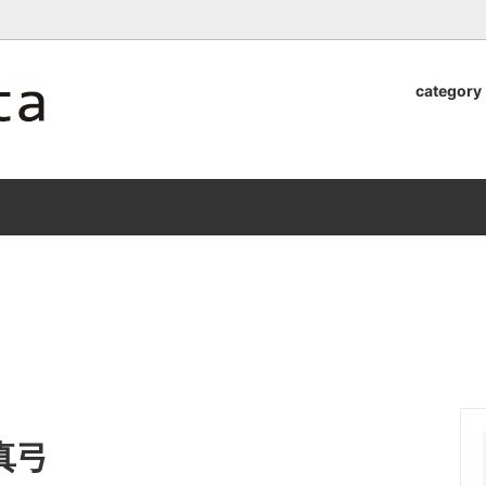
ロッタのオンラインストア【アラビア,クイストゴーなどの北欧ヴィンテ
category
器
.Quistgaard
植木鉢2026」 SHIKI
テーブル小物
GEFLE
「ANTIK MARKET 2026 」
S×雅峰窯 8/29(sat) -
9/26(sat)-10/6(tue)
小物
VSBERG
ショール
BR DENMARK
un)
/ nuutajarvi
cutipol
Lapuan Kankurit
a.
tamaki niime
弓
仲里香織 風香原
ぐみ
山口真人
真弓
司 稲右衛門窯
西端春奈 末晴窯