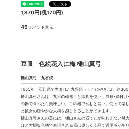
TANBA STYLE
清水万
1,870円(税170円)
坂本工窯
jicon
45
ポイント還元
関野亮 / 関野ゆうこ
若生沙
豆皿 色絵花入に梅 樋山真弓
mamelon
manni
豆皿 色絵花入に梅 樋山真弓
樋山真弓 九谷焼
1655年、石川県で生まれた九谷焼（くたにやき)は、約3
樋山真弓さんは、九谷の磁器土と絵具を使い、成形･絵付け
の器で食べたら美味しい。この器で呑むと旨い。使って楽し
と彼女の穏やかな人柄を感じとることができます。
樋山真弓さんの器には、樋山さんの器でしか味わえない魅力
けと大胆な色柄で表現される器は優しく上品で透明感があ