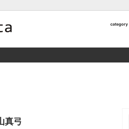
ロッタのオンラインストア【アラビア,クイストゴーなどの北欧ヴィンテ
category
器
.Quistgaard
植木鉢2026」 SHIKI
テーブル小物
GEFLE
「ANTIK MARKET 2026 」
S×雅峰窯 8/29(sat) -
9/26(sat)-10/6(tue)
小物
VSBERG
ショール
BR DENMARK
un)
/ nuutajarvi
cutipol
Lapuan Kankurit
a.
tamaki niime
弓
仲里香織 風香原
ぐみ
山口真人
山真弓
司 稲右衛門窯
西端春奈 末晴窯