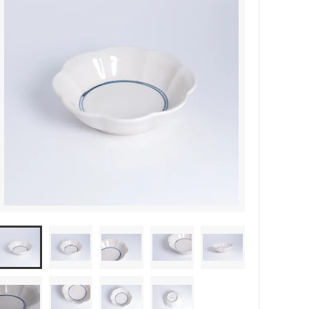
森本靖之 丹満窯
シマタニ昇龍 syouryu
一翠窯