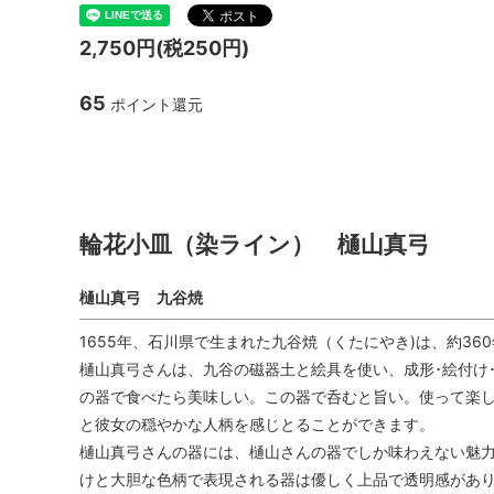
TANBA STYLE
清水万
2,750円(税250円)
坂本工窯
jicon
65
ポイント還元
関野亮 / 関野ゆうこ
若生沙
輪花小皿（染ライン） 樋山
mamelon
manni
輪花小皿（染ライン） 樋山真弓
樋山真弓 九谷焼
1655年、石川県で生まれた九谷焼（くたにやき)は、約3
樋山真弓さんは、九谷の磁器土と絵具を使い、成形･絵付け
の器で食べたら美味しい。この器で呑むと旨い。使って楽し
と彼女の穏やかな人柄を感じとることができます。
樋山真弓さんの器には、樋山さんの器でしか味わえない魅力
けと大胆な色柄で表現される器は優しく上品で透明感があ