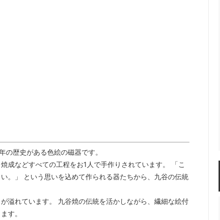
佐年 千代市陶房
森本芳弘 丹山窯
FUTAGAMI
耶香
長町香奈子
真弓
ne
60年の歴史がある色絵の磁器です。
･焼成などすべての工程をお1人で手作りされています。 「こ
い。」 という思いを込めて作られる器たちから、九谷の伝統
が溢れています。 九谷焼の伝統を活かしながら、繊細な絵付
ります。