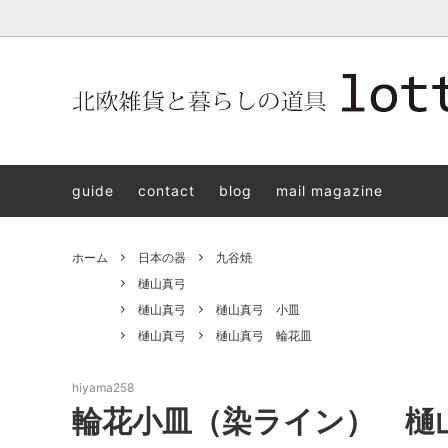
北欧雑貨と暮らしの道具lotta 神戸にある北欧雑貨と暮らしの道具
北欧ヴィンテージ食器
ARABIA
北欧雑貨と暮らしの道具lotta KOBE
日本の
Jens.H
「植物と
PLANT
guide
contact
blog
mail magazine
アクセサリー
STAVANGERFLINT
バッグ
GUSTA
8/30(s
ご予約チケット
royal copenhagen
iittala 
ホーム
日本の器
九谷焼
LISA LARSON
irma
樋山真弓
樋山真弓
樋山真弓 小皿
sorte glass jewelry
coeur y
樋山真弓
樋山真弓 輪花皿
aya ogawa
樋山真
hiyama258
和田山真央
宮本め
輪花小皿（染ライン） 樋
雅峰窯
上中剛