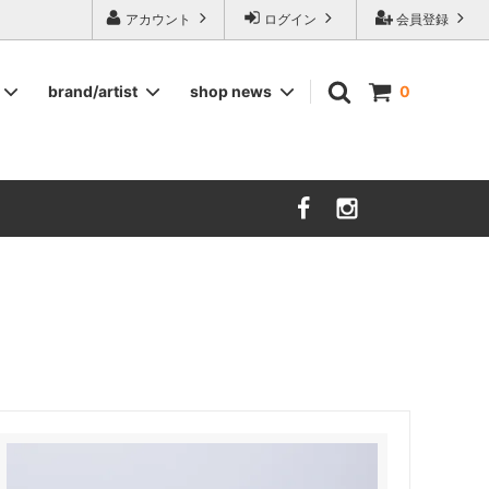
ージ食器,雅峰窯やソルテグラスジュエリーなどの作家の作品が並びます】
アカウント
ログイン
会員登録
brand/artist
shop news
0
インテリア
RORSTRAND
洋服
SOHOLM
COMPANY FINLAND
kauniste
FIN ET AUDACE
山田浩之
大西雅文 丹文窯
市野ちさと 丹泉窯