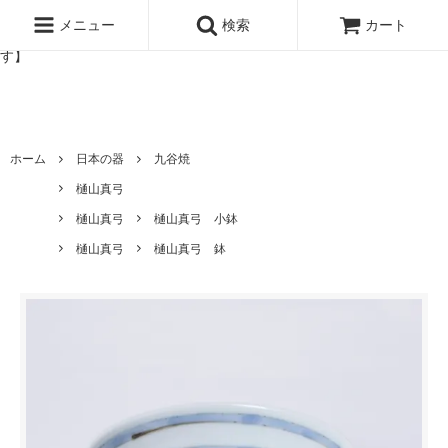
北欧雑貨と暮らしの道具lotta 神戸にある北欧雑貨と暮らしの道具ロ
ッタのオンラインストア【アラビア,クイストゴーなどの北欧ヴィンテ
メニュー
検索
カート
ージ食器,雅峰窯やソルテグラスジュエリーなどの作家の作品が並びま
す】
ホーム
日本の器
九谷焼
樋山真弓
樋山真弓
樋山真弓 小鉢
樋山真弓
樋山真弓 鉢