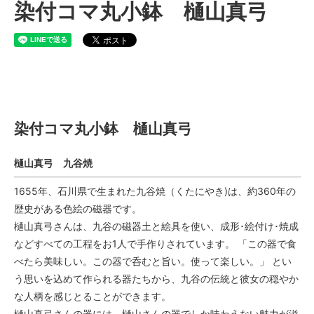
染付コマ丸小鉢 樋山真弓
染付コマ丸小鉢 樋山真弓
染付コマ丸小鉢 樋山真弓
樋山真弓 九谷焼
1655年、石川県で生まれた九谷焼（くたにやき)は、約360年の
歴史がある色絵の磁器です。
樋山真弓さんは、九谷の磁器土と絵具を使い、成形･絵付け･焼成
などすべての工程をお1人で手作りされています。 「この器で食
べたら美味しい。この器で呑むと旨い。使って楽しい。」 とい
う思いを込めて作られる器たちから、九谷の伝統と彼女の穏やか
な人柄を感じとることができます。
樋山真弓さんの器には、樋山さんの器でしか味わえない魅力が溢