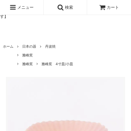
北欧雑貨と暮らしの道具lotta 神戸にある北欧雑貨と暮らしの道具ロ
ッタのオンラインストア【アラビア,クイストゴーなどの北欧ヴィンテ
メニュー
検索
カート
ージ食器,雅峰窯やソルテグラスジュエリーなどの作家の作品が並びま
す】
ホーム
日本の器
丹波焼
雅峰窯
雅峰窯
雅峰窯 4寸皿/小皿