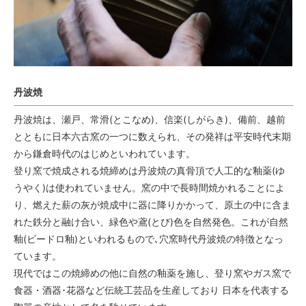
丹波焼
丹波焼は、瀬戸、常滑(とこなめ)、信楽(しがらき)、備前、越前
とともに日本六古窯の一つに数えられ、その発祥は平安時代末期
から鎌倉時代のはじめといわれています。
登り窯で焼成される焼締めは丹波焼の真骨頂で人工的な釉薬(ゆ
うやく)は使われていません。窯の中で長時間焼かれることによ
り、燃えた薪の灰が焼成中に器に降りかかって、原土の中に含ま
れた鉄分と融け合い、緑色や鳶(とび)色を自然発色。これが自然
釉(ビードロ釉)といわれるもので､穴窯時代丹波焼の特徴となっ
ています。
現代ではこの焼締めの他に自然の釉薬を施し、登り窯やガス窯で
食器・酒器･花器など伝統工芸品を生産しており 日本を代表する