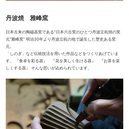
丹波焼 雅峰窯
日本古来の陶磁器窯である"日本六古窯のひとつ丹波立杭焼の窯
元”雅峰窯” 明治30年より丹波立杭の地で誕生した歴史ある窯
元。
「しのぎ」など伝統技法を用いた作品などをつくりあげていま
す。 『食卓を彩る器』 『花を美しく生ける器』 『お茶を楽
しくする器』 そんな思いが込められています。