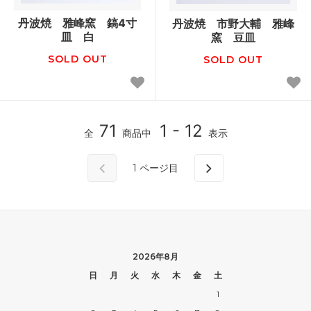
丹波焼 雅峰窯 鎬4寸
丹波焼 市野大輔 雅峰
皿 白
窯 豆皿
SOLD OUT
SOLD OUT
71
1 - 12
全
商品中
表示
1
ページ目
2026年8月
日
月
火
水
木
金
土
1