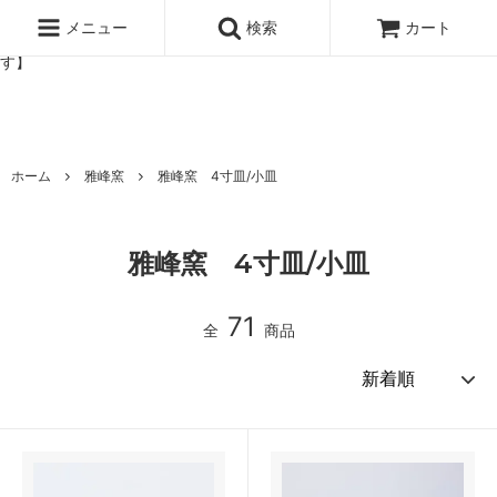
北欧雑貨と暮らしの道具lotta 神戸にある北欧雑貨と暮らしの道具ロ
ッタのオンラインストア【アラビア,クイストゴーなどの北欧ヴィンテ
メニュー
検索
カート
ージ食器,雅峰窯やソルテグラスジュエリーなどの作家の作品が並びま
す】
ホーム
雅峰窯
雅峰窯 4寸皿/小皿
雅峰窯 4寸皿/小皿
71
全
商品