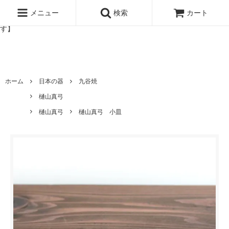
北欧雑貨と暮らしの道具lotta 神戸にある北欧雑貨と暮らしの道具ロ
ッタのオンラインストア【アラビア,クイストゴーなどの北欧ヴィンテ
メニュー
検索
カート
ージ食器,雅峰窯やソルテグラスジュエリーなどの作家の作品が並びま
す】
ホーム
日本の器
九谷焼
樋山真弓
樋山真弓
樋山真弓 小皿