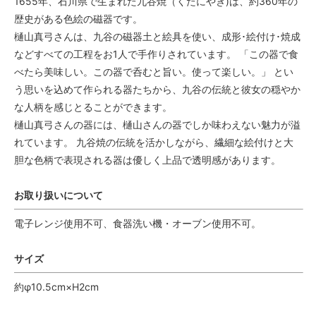
1655年、石川県で生まれた九谷焼（くたにやき)は、約360年の
歴史がある色絵の磁器です。
樋山真弓さんは、九谷の磁器土と絵具を使い、成形･絵付け･焼成
などすべての工程をお1人で手作りされています。 「この器で食
べたら美味しい。この器で呑むと旨い。使って楽しい。」 とい
う思いを込めて作られる器たちから、九谷の伝統と彼女の穏やか
な人柄を感じとることができます。
樋山真弓さんの器には、樋山さんの器でしか味わえない魅力が溢
れています。 九谷焼の伝統を活かしながら、繊細な絵付けと大
胆な色柄で表現される器は優しく上品で透明感があります。
お取り扱いについて
電子レンジ使用不可、食器洗い機・オーブン使用不可。
サイズ
約φ10.5cm×H2cm