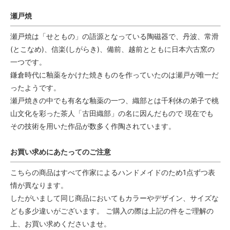
瀬戸焼
瀬戸焼は「せともの」の語源となっている陶磁器で、丹波、常滑
(とこなめ)、信楽(しがらき)、備前、越前とともに日本六古窯の
一つです。
鎌倉時代に釉薬をかけた焼きものを作っていたのは瀬戸が唯一だ
ったようです。
瀬戸焼きの中でも有名な釉薬の一つ、織部とは千利休の弟子で桃
山文化を彩った茶人「古田織部」の名に因んだもので 現在でも
その技術を用いた作品が数多く作陶されています。
お買い求めにあたってのご注意
こちらの商品はすべて作家によるハンドメイドのため1点ずつ表
情が異なります。
したがいまして同じ商品においてもカラーやデザイン、サイズな
ども多少違いがございます。 ご購入の際は上記の件をご理解の
上、お買い求めくださいませ。