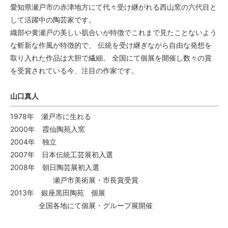
愛知県瀬戸市の赤津地方にて代々受け継がれる西山窯の六代目と
して活躍中の陶芸家です。
織部や黄瀬戸の美しい肌合いが特徴でこれまで見たことないよう
な斬新な作風が特徴的で、 伝統を受け継ぎながら自由な発想を
取り入れた作品は大胆で繊細。 全国にて個展を開催し数々の賞
を受賞されている今、注目の作家です。
山口真人
1978年 瀬戸市に生れる
2000年 霞仙陶苑入窯
2004年 独立
2007年 日本伝統工芸展初入選
2008年 朝日陶芸展初入選
瀬戸市美術展・市長賞受賞
2013年 銀座黒田陶苑 個展
全国各地にて個展・グループ展開催