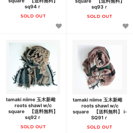
square 【送料無料】
square 【送料無料】
sq94ｒ
sq93ｒ
SOLD OUT
SOLD OUT
tamaki niime 玉木新雌
tamaki niime 玉木新雌
roots shawl w/c
roots shawl w/c
square 【送料無料】
square 【送料無料】 i-
sq92ｒ
SQ91ｒ
SOLD OUT
SOLD OUT