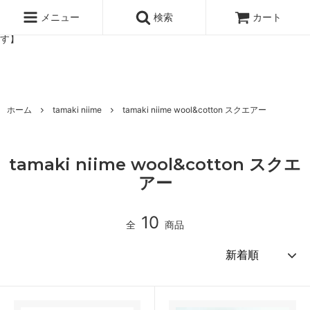
北欧雑貨と暮らしの道具lotta 神戸にある北欧雑貨と暮らしの道具ロ
ッタのオンラインストア【アラビア,クイストゴーなどの北欧ヴィンテ
メニュー
検索
カート
ージ食器,雅峰窯やソルテグラスジュエリーなどの作家の作品が並びま
す】
ホーム
tamaki niime
tamaki niime wool&cotton スクエアー
tamaki niime wool&cotton スクエ
アー
10
全
商品