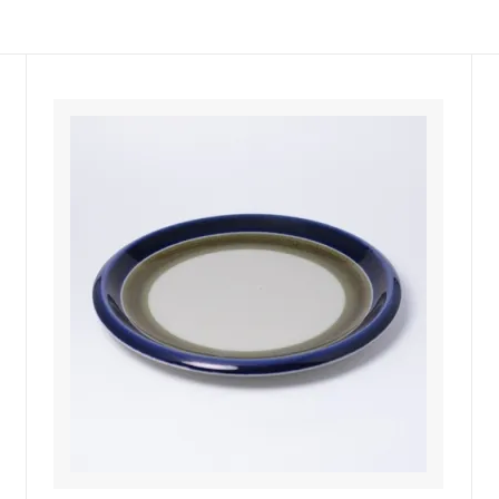
佐年 千代市陶房
森本芳弘 丹山窯
FUTAGAMI
耶香
長町香奈子
ne