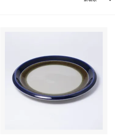
森本靖之 丹満窯
シマタニ昇龍 syouryu
一翠窯