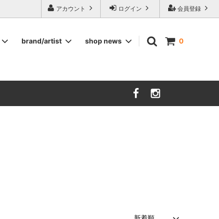
ージ食器,雅峰窯やソルテグラスジュエリーなどの作家の作品が並びます】
アカウント
ログイン
会員登録
brand/artist
shop news
0
インテリア
RORSTRAND
洋服
SOHOLM
COMPANY FINLAND
kauniste
FIN ET AUDACE
山田浩之
大西雅文 丹文窯
市野ちさと 丹泉窯