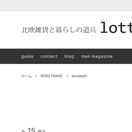
北欧雑貨と暮らしの道具lotta 神戸にある北欧雑貨と暮らしの道具
北欧ヴィンテージ食器
ARABIA
北欧雑貨と暮らしの道具lotta KOBE
日本の
Jens.H
「植物と
PLANT
guide
contact
blog
mail magazine
アクセサリー
STAVANGERFLINT
バッグ
GUSTA
8/30(s
ご予約チケット
royal copenhagen
iittala 
ホーム
RORSTRAND
elizabeth
LISA LARSON
irma
sorte glass jewelry
coeur y
aya ogawa
樋山真
和田山真央
宮本め
雅峰窯
上中剛
15
全
商品