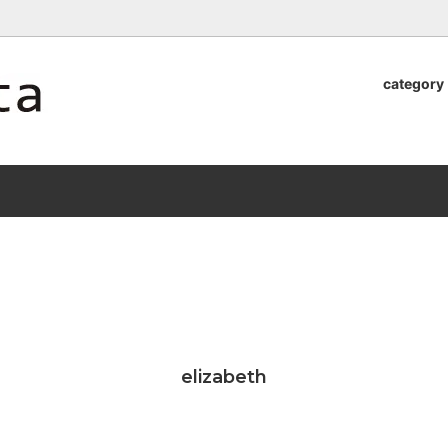
ロッタのオンラインストア【アラビア,クイストゴーなどの北欧ヴィンテ
category
器
.Quistgaard
植木鉢2026」 SHIKI
テーブル小物
GEFLE
「ANTIK MARKET 2026 」
S×雅峰窯 8/29(sat) -
9/26(sat)-10/6(tue)
小物
VSBERG
ショール
BR DENMARK
un)
/ nuutajarvi
cutipol
Lapuan Kankurit
a.
tamaki niime
弓
仲里香織 風香原
elizabeth
ぐみ
山口真人
司 稲右衛門窯
西端春奈 末晴窯