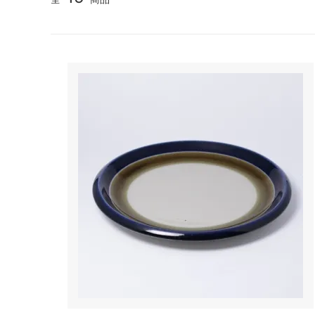
TANBA STYLE
清水万
坂本工窯
jicon
関野亮 / 関野ゆうこ
若生沙
mamelon
manni