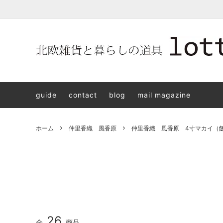
北欧雑貨と暮らしの道具lotta 神戸にある北欧雑貨と暮らしの道具
北欧ヴィンテージ食器
ARABIA
北欧雑貨と暮らしの道具lotta KOBE
日本の
Jens.H
「植物と
PLANT
guide
contact
blog
mail magazine
アクセサリー
STAVANGERFLINT
バッグ
GUSTA
8/30(s
ご予約チケット
royal copenhagen
iittala 
ホーム
仲里香織 風香原
仲里香織 風香原 4寸マカイ（
LISA LARSON
irma
sorte glass jewelry
coeur y
aya ogawa
樋山真
和田山真央
宮本め
雅峰窯
上中剛
26
全
商品