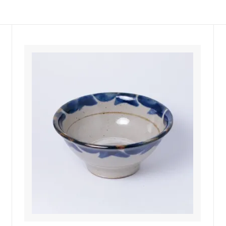
佐年 千代市陶房
森本芳弘 丹山窯
FUTAGAMI
耶香
長町香奈子
ne