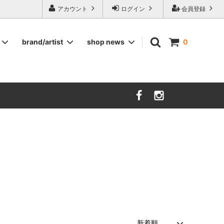
ージ食器,雅峰窯やソルテグラスジュエリーなどの作家の作品が並びます】
アカウント
ログイン
会員登録
brand/artist
shop news
0
インテリア
RORSTRAND
洋服
SOHOLM
COMPANY FINLAND
kauniste
FIN ET AUDACE
山田浩之
大西雅文 丹文窯
市野ちさと 丹泉窯