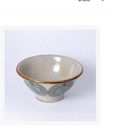
森本靖之 丹満窯
シマタニ昇龍 syouryu
一翠窯