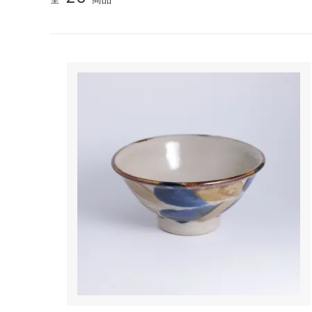
TANBA STYLE
清水万
坂本工窯
jicon
関野亮 / 関野ゆうこ
若生沙
mamelon
manni