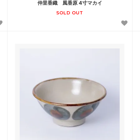
仲里香織 風香原 4寸マカイ
SOLD OUT