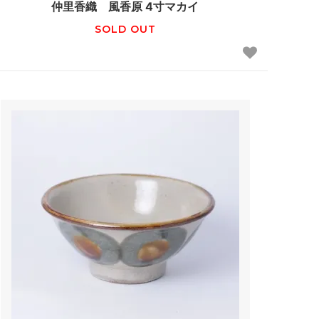
仲里香織 風香原 4寸マカイ
SOLD OUT