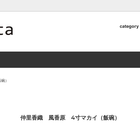
ロッタのオンラインストア【アラビア,クイストゴーなどの北欧ヴィンテ
category
器
.Quistgaard
植木鉢2026」 SHIKI
テーブル小物
GEFLE
「ANTIK MARKET 2026 」
S×雅峰窯 8/29(sat) -
9/26(sat)-10/6(tue)
小物
VSBERG
ショール
BR DENMARK
un)
/ nuutajarvi
cutipol
飯碗）
Lapuan Kankurit
a.
tamaki niime
弓
仲里香織 風香原
仲里香織 風香原 4寸マカイ（飯碗）
ぐみ
山口真人
司 稲右衛門窯
西端春奈 末晴窯