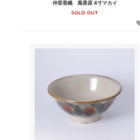
仲里香織 風香原 4寸マカイ
SOLD OUT