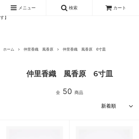
北欧雑貨と暮らしの道具lotta 神戸にある北欧雑貨と暮らしの道具ロ
ッタのオンラインストア【アラビア,クイストゴーなどの北欧ヴィンテ
メニュー
検索
カート
ージ食器,雅峰窯やソルテグラスジュエリーなどの作家の作品が並びま
す】
ホーム
仲里香織 風香原
仲里香織 風香原 6寸皿
仲里香織 風香原 6寸皿
50
全
商品