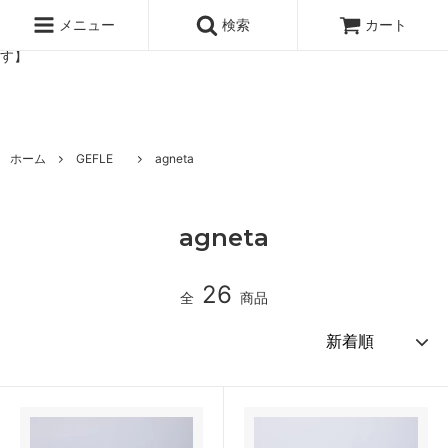
北欧雑貨と暮らしの道具lotta 神戸にある北欧雑貨と暮らしの道具ロ
ッタのオンラインストア【アラビア,クイストゴーなどの北欧ヴィンテ
メニュー
検索
カート
ージ食器,雅峰窯やソルテグラスジュエリーなどの作家の作品が並びま
す】
ホーム
GEFLE
agneta
agneta
26
全
商品