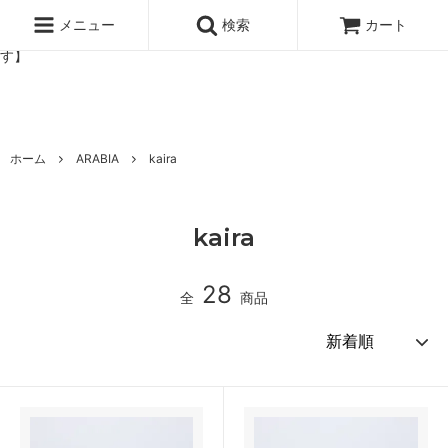
北欧雑貨と暮らしの道具lotta 神戸にある北欧雑貨と暮らしの道具ロ
ッタのオンラインストア【アラビア,クイストゴーなどの北欧ヴィンテ
メニュー
検索
カート
ージ食器,雅峰窯やソルテグラスジュエリーなどの作家の作品が並びま
す】
ホーム
ARABIA
kaira
kaira
28
全
商品