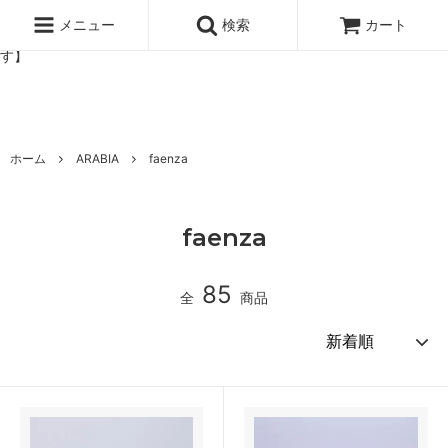
北欧雑貨と暮らしの道具lotta 神戸にある北欧雑貨と暮らしの道具ロ
ッタのオンラインストア【アラビア,クイストゴーなどの北欧ヴィンテ
メニュー
検索
カート
ージ食器,雅峰窯やソルテグラスジュエリーなどの作家の作品が並びま
す】
ホーム
ARABIA
faenza
faenza
85
全
商品