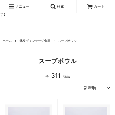
北欧雑貨と暮らしの道具lotta 神戸にある北欧雑貨と暮らしの道具ロ
ッタのオンラインストア【アラビア,クイストゴーなどの北欧ヴィンテ
メニュー
検索
カート
ージ食器,雅峰窯やソルテグラスジュエリーなどの作家の作品が並びま
す】
ホーム
北欧ヴィンテージ食器
スープボウル
スープボウル
311
全
商品