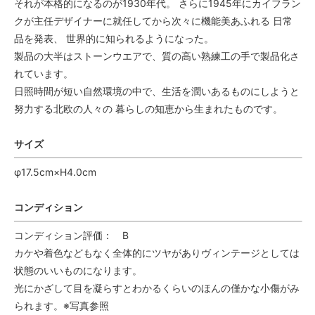
それが本格的になるのが1930年代。 さらに1945年にカイフラン
クが主任デザイナーに就任してから次々に機能美あふれる 日常
品を発表、 世界的に知られるようになった。
製品の大半はストーンウエアで、質の高い熟練工の手で製品化さ
れています。
日照時間が短い自然環境の中で、生活を潤いあるものにしようと
努力する北欧の人々の 暮らしの知恵から生まれたものです。
サイズ
φ17.5cm×H4.0cm
コンディション
コンディション評価： B
カケや着色などもなく全体的にツヤがありヴィンテージとしては
状態のいいものになります。
光にかざして目を凝らすとわかるくらいのほんの僅かな小傷がみ
られます。※写真参照