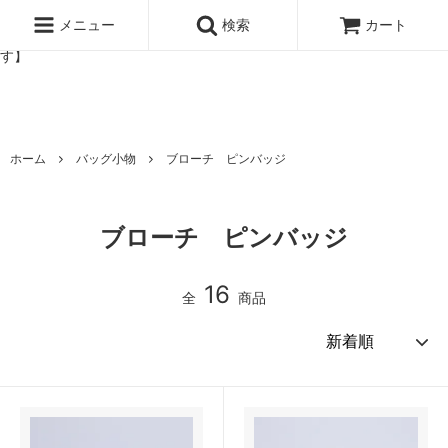
北欧雑貨と暮らしの道具lotta 神戸にある北欧雑貨と暮らしの道具ロ
ッタのオンラインストア【アラビア,クイストゴーなどの北欧ヴィンテ
メニュー
検索
カート
ージ食器,雅峰窯やソルテグラスジュエリーなどの作家の作品が並びま
す】
ホーム
バッグ小物
ブローチ ピンバッジ
ブローチ ピンバッジ
16
全
商品