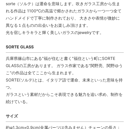
sorte（ソルテ）は運命を意味します。吹きガラス工房から生ま
れる作品は 1100℃の高温で熔かされたガラスから一つ一つ全て
ハンドメイドで丁寧に制作されており、 大きさや表情が微妙に
異なる１点ものの出会いをお楽しみ頂けます。
光を宿しキラキラと輝く美しいガラスのjewelryです。
SORTE GLASS
兵庫県篠山市にある"福が住むと書く"福住という町にSORTE
GLASSの工房があります。 ガラス作家である"関野亮、関野ゆう
こ"の作品は全てここから生まれます。
SORTE(ソルテ)とは、イタリア語で運命、未来といった意味を持
つ。
ガラスという素材だからこそ表現できる魅力を追い求め、制作を
続けている。
サイズ
約φ1.3cm×0.9cm(金属パーツは含みません）チェーンの長さ：