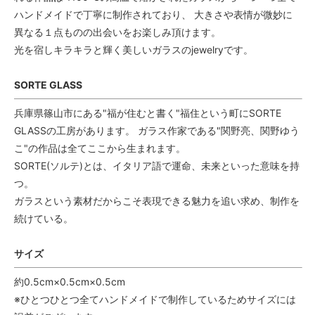
ハンドメイドで丁寧に制作されており、 大きさや表情が微妙に
異なる１点ものの出会いをお楽しみ頂けます。
光を宿しキラキラと輝く美しいガラスのjewelryです。
SORTE GLASS
兵庫県篠山市にある"福が住むと書く"福住という町にSORTE
GLASSの工房があります。 ガラス作家である"関野亮、関野ゆう
こ"の作品は全てここから生まれます。
SORTE(ソルテ)とは、イタリア語で運命、未来といった意味を持
つ。
ガラスという素材だからこそ表現できる魅力を追い求め、制作を
続けている。
サイズ
約0.5cm×0.5cm×0.5cm
※ひとつひとつ全てハンドメイドで制作しているためサイズには