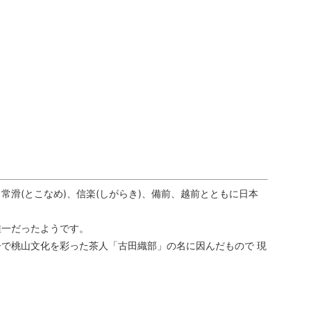
滑(とこなめ)、信楽(しがらき)、備前、越前とともに日本
唯一だったようです。
で桃山文化を彩った茶人「古田織部」の名に因んだもので 現