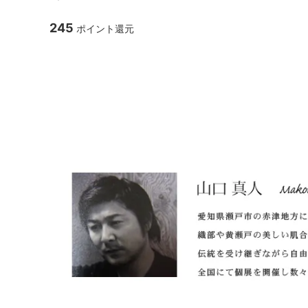
TANBA STYLE
清水万
245
ポイント還元
坂本工窯
jicon
瀬戸焼 山口真人 作 【織
関野亮 / 関野ゆうこ
若生沙
mamelon
manni