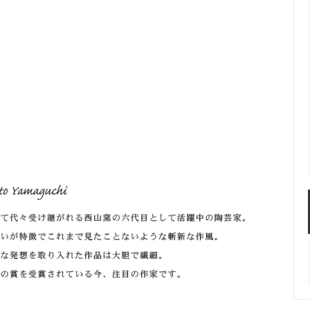
佐年 千代市陶房
森本芳弘 丹山窯
FUTAGAMI
部長方皿】
耶香
長町香奈子
ne