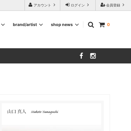
ージ食器,雅峰窯やソルテグラスジュエリーなどの作家の作品が並びます】
アカウント
ログイン
会員登録
brand/artist
shop news
0
インテリア
RORSTRAND
洋服
SOHOLM
COMPANY FINLAND
kauniste
FIN ET AUDACE
山田浩之
大西雅文 丹文窯
市野ちさと 丹泉窯