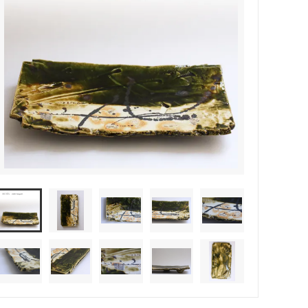
森本靖之 丹満窯
シマタニ昇龍 syouryu
一翠窯