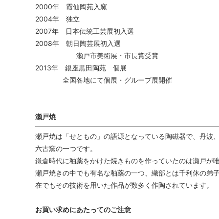
2000年 霞仙陶苑入窯
2004年 独立
2007年 日本伝統工芸展初入選
2008年 朝日陶芸展初入選
瀬戸市美術展・市長賞受賞
2013年 銀座黒田陶苑 個展
全国各地にて個展・グループ展開催
瀬戸焼
瀬戸焼は「せともの」の語源となっている陶磁器で、丹波、常
六古窯の一つです。
鎌倉時代に釉薬をかけた焼きものを作っていたのは瀬戸が
瀬戸焼きの中でも有名な釉薬の一つ、織部とは千利休の弟子
在でもその技術を用いた作品が数多く作陶されています。
お買い求めにあたってのご注意