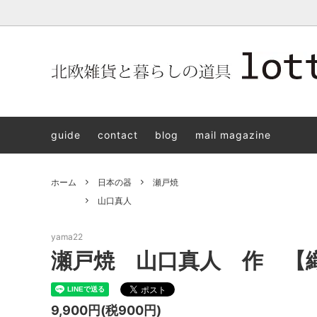
北欧雑貨と暮らしの道具lotta 神戸にある北欧雑貨と暮らしの道具
北欧ヴィンテージ食器
ARABIA
北欧雑貨と暮らしの道具lotta KOBE
日本の
Jens.H
「植物と
PLANT
guide
contact
blog
mail magazine
アクセサリー
STAVANGERFLINT
バッグ
GUSTA
8/30(s
ご予約チケット
royal copenhagen
iittala 
ホーム
日本の器
瀬戸焼
LISA LARSON
irma
山口真人
sorte glass jewelry
coeur y
yama22
aya ogawa
樋山真
瀬戸焼 山口真人 作 【
和田山真央
宮本め
9,900円(税900円)
雅峰窯
上中剛