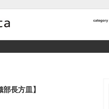
ロッタのオンラインストア【アラビア,クイストゴーなどの北欧ヴィンテ
category
器
.Quistgaard
植木鉢2026」 SHIKI
テーブル小物
GEFLE
「ANTIK MARKET 2026 」
S×雅峰窯 8/29(sat) -
9/26(sat)-10/6(tue)
小物
VSBERG
ショール
BR DENMARK
un)
/ nuutajarvi
cutipol
Lapuan Kankurit
a.
tamaki niime
弓
仲里香織 風香原
織部長方皿】
ぐみ
山口真人
司 稲右衛門窯
西端春奈 末晴窯