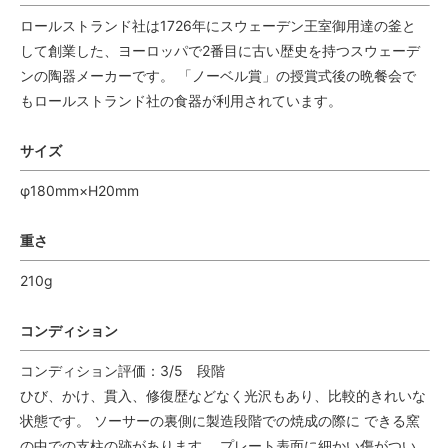
ロールストランド社は1726年にスウェーデン王室御用達の釜と
して創業した、ヨーロッパで2番目に古い歴史を持つスウェーデ
ンの陶器メーカーです。 「ノーベル賞」の授賞式後の晩餐会で
もロールストランド社の食器が利用されています。
サイズ
φ180mm×H20mm
重さ
210g
コンディション
コンディション評価：3/5 段階
ひび、かけ、貫入、修復歴などなく光沢もあり、比較的きれいな
状態です。 ソーサーの裏側に製造段階での焼成の際に できる窯
の中での支柱の跡があります。 プレート表面に細かい傷がつい