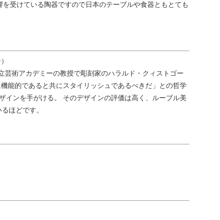
響を受けている陶器ですので日本のテーブルや食器ともとても
ー）
王立芸術アカデミーの教授で彫刻家のハラルド・クィストゴー
品は機能的であると共にスタイリッシュであるべきだ」との哲学
デザインを手がける。 そのデザインの評価は高く、ルーブル美
いるほどです。