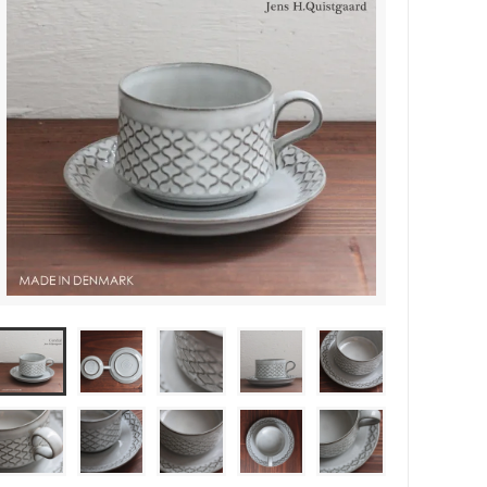
森本靖之 丹満窯
シマタニ昇龍 syouryu
一翠窯