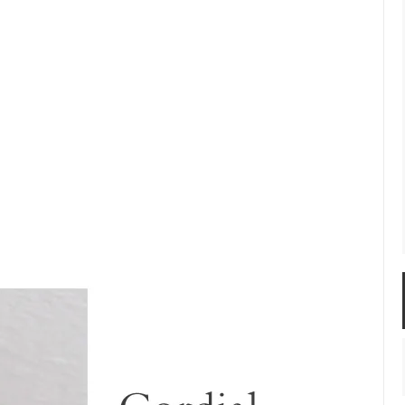
佐年 千代市陶房
森本芳弘 丹山窯
FUTAGAMI
耶香
長町香奈子
ne
uistgaard コーディアルカップアン