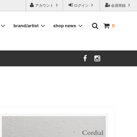
ージ食器,雅峰窯やソルテグラスジュエリーなどの作家の作品が並びます】
アカウント
ログイン
会員登録
brand/artist
shop news
0
インテリア
RORSTRAND
洋服
SOHOLM
COMPANY FINLAND
kauniste
FIN ET AUDACE
山田浩之
大西雅文 丹文窯
市野ちさと 丹泉窯