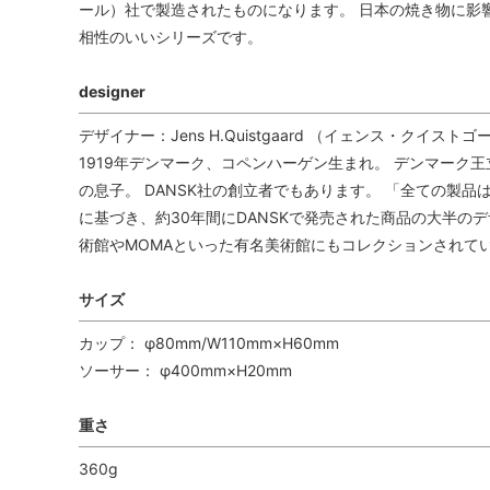
ール）社で製造されたものになります。 日本の焼き物に影
相性のいいシリーズです。
designer
デザイナー：Jens H.Quistgaard （イェンス・クイストゴ
1919年デンマーク、コペンハーゲン生まれ。 デンマーク
の息子。 DANSK社の創立者でもあります。 「全ての製
に基づき、約30年間にDANSKで発売された商品の大半の
術館やMOMAといった有名美術館にもコレクションされて
サイズ
カップ： φ80mm/W110mm×H60mm
ソーサー： φ400mm×H20mm
重さ
360g