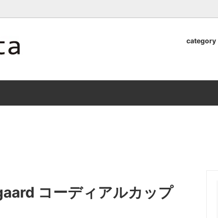
ロッタのオンラインストア【アラビア,クイストゴーなどの北欧ヴィンテ
category
器
.Quistgaard
植木鉢2026」 SHIKI
テーブル小物
GEFLE
「ANTIK MARKET 2026 」
S×雅峰窯 8/29(sat) -
9/26(sat)-10/6(tue)
小物
VSBERG
ショール
BR DENMARK
un)
/ nuutajarvi
cutipol
Lapuan Kankurit
a.
tamaki niime
弓
仲里香織 風香原
uistgaard コーディアルカップ
ぐみ
山口真人
司 稲右衛門窯
西端春奈 末晴窯