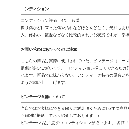
コンディション
コンディション評価：4/5 段階
擦り傷など目立った傷や汚れなどほとんどなく、光沢もあり
入、修あい 復歴などなく比較的きれいな状態ですが一部擦
お買い求めにあたってのご注意
こちらの商品は実際に使用されていた、ビンテージ（ユーズ
損傷が多少ございます。 コンディション欄にてできるだけ
ねます。新品では味わえない、アンティーク特有の風合い
ようお願い申し上げます。
ビンテージ食器について
当店ではお客様にできる限りご満足頂くために1点ずつ商品
も個別に撮影しており紹介しております。）
ビンテージ品は1点ずつコンディションが違います。 各商