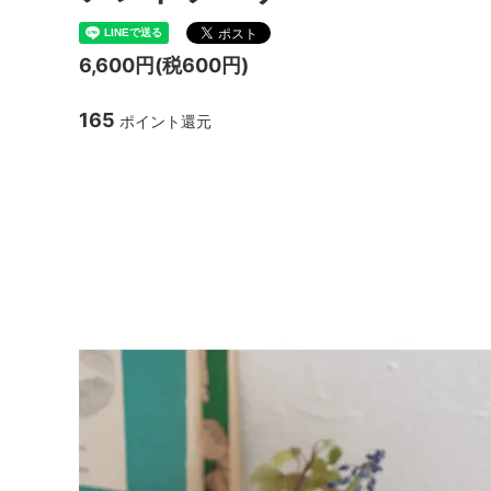
TANBA STYLE
清水万
6,600円(税600円)
坂本工窯
jicon
165
ポイント還元
関野亮 / 関野ゆうこ
若生沙
mamelon
manni
cordial C&S Jens H.Q
ドソーサー