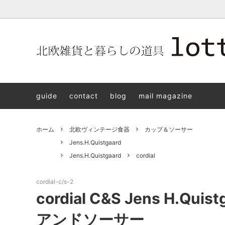
北欧雑貨と暮らしの道具lotta 神戸にある北欧雑貨と暮らしの道具
北欧ヴィンテージ食器
ARABIA
北欧雑貨と暮らしの道具lotta KOBE
日本の
Jens.H
「植物と
PLANT
guide
contact
blog
mail magazine
アクセサリー
STAVANGERFLINT
バッグ
GUSTA
8/30(s
ご予約チケット
royal copenhagen
iittala 
ホーム
北欧ヴィンテージ食器
カップ＆ソーサー
LISA LARSON
irma
Jens.H.Quistgaard
Jens.H.Quistgaard
cordial
sorte glass jewelry
coeur y
aya ogawa
樋山真
cordial-c/s-2
cordial C&S Jens H.Q
和田山真央
宮本め
アンドソーサー
雅峰窯
上中剛