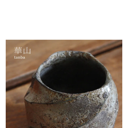
丹波焼 丹文窯 大西 雅文
作 【華山】