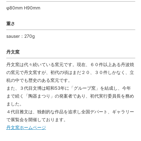
φ80mm H90mm
重さ
sauser：270g
丹文窯
丹文窯は代々続いている窯元です。現在、６０件以上ある丹波焼
の窯元で丹文窯すが、初代の頃はまだ２０、３０件しかなく、立
杭の中でも歴史のある窯元です。
また、３代目文博は昭和53年に「グループ窯」を結成し、今年
まで続く「陶器まつり」の発案者であり、初代実行委員長を務め
ました。
４代目雅文は、独創的な作品を追求し全国デパート、ギャラリー
で展覧会を開催しております。
丹文窯ホームページ