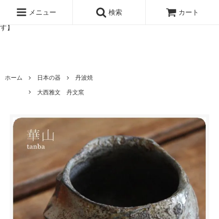
北欧雑貨と暮らしの道具lotta 神戸にある北欧雑貨と暮らしの道具ロ
ッタのオンラインストア【アラビア,クイストゴーなどの北欧ヴィンテ
メニュー
検索
カート
ージ食器,雅峰窯やソルテグラスジュエリーなどの作家の作品が並びま
す】
ホーム
日本の器
丹波焼
大西雅文 丹文窯