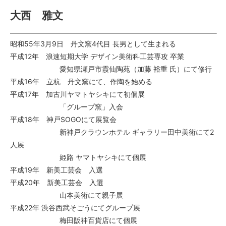
大西 雅文
昭和55年3月9日 丹文窯4代目 長男として生まれる
平成12年 浪速短期大学 デザイン美術科工芸専攻 卒業
愛知県瀬戸市霞仙陶苑（加藤 裕重 氏）にて修行
平成16年 立杭 丹文窯にて、作陶を始める
平成17年 加古川ヤマトヤシキにて初個展
「グループ窯」入会
平成18年 神戸SOGOにて展覧会
新神戸クラウンホテル ギャラリー田中美術にて2
人展
姫路 ヤマトヤシキにて個展
平成19年 新美工芸会 入選
平成20年 新美工芸会 入選
山本美術にて親子展
平成22年 渋谷西武そごうにてグループ展
梅田阪神百貨店にて個展