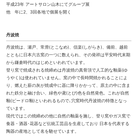
平成23年 アートサロン山木にてグループ展
他 年に2、3回各地で個展を開く
丹波焼
丹波焼は、瀬戸、常滑(とこなめ)、信楽(しがらき)、備前、越前
とともに日本六古窯の一つに数えられ、その発祥は平安時代末期
から鎌倉時代のはじめといわれています。
登り窯で焼成される焼締めは丹波焼の真骨頂で人工的な釉薬(ゆ
うやく)は使われていません。窯の中で長時間焼かれることによ
り、燃えた薪の灰が焼成中に器に降りかかって、原土の中に含ま
れた鉄分と融け合い、緑色や鳶(とび)色を自然発色。これが自然
釉(ビードロ釉)といわれるもので､穴窯時代丹波焼の特徴となっ
ています。
現代ではこの焼締めの他に自然の釉薬を施し、登り窯やガス窯で
食器・酒器･花器など伝統工芸品を生産しており 日本を代表する
陶器の産地として名を馳せています。