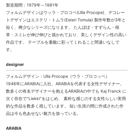
製造期間：1979年～1981年
フォルムデザインはウッラ・プロコペ(Ulla Procope)、デコレー
トデザインはエステリ・トムラ(Esteri Tomula) 製作年数が3年と
短く、稀少なシリーズになります。 たんぽぽ・すずらん・桜
草・スミレが伸び伸びと描かれており、美しくデザイン性の高い
作品です。 テーブルを素敵に彩ってくれること間違いなしで
す。
designer
フォルムデザイン：Ulla Procope（ウラ・プロコッペ）
1948年にARABIAに入社。ARABIAを代表する女性デザイナー。
数多くの有名デザイナーを抱えるARABIAの中でも Kaj Franck に
次ぐ存在で"Liekki"をはじめ、 素朴な感じのする女性らしい実用
的な作品を数多く残しています。 短い生涯の間に作成された作
品は今も色あせない魅力を放っている。
ARABIA