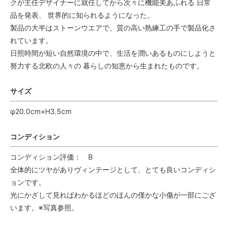
クが主任デザイナーに就任してから次々に機能美あふれる 日常
品を発表、 世界的に知られるようになった。
製品の大半はストーンウエアで、質の高い熟練工の手で製品化さ
れています。
日照時間が短い自然環境の中で、生活を潤いあるものにしようと
努力する北欧の人々の 暮らしの知恵から生まれたものです。
サイズ
φ20.0cm×H3.5cm
コンディション
コンディション評価： B
全体的にツヤがありヴィンテージとして、とても良いコンディシ
ョンです。
光にかざして見ればわかるほどのほんの僅かな小傷が一部にござ
います。※写真参照。