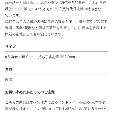
れた鉄分と融け合い、緑色や鳶(とび)色を自然発色。これが自然
釉(ビードロ釉)といわれるもので､穴窯時代丹波焼の特徴となっ
ています。
現代ではこの焼締めの他に自然の釉薬を施し、登り窯やガス窯で
食器・酒器･花器など伝統工芸品を生産しており 日本を代表する
陶器の産地として名を馳せています。
サイズ
φ8.0cm×H8.0cm 持ち手含む直径12.0cm
素材
陶器
お買い求めにあたってのご注意
こちらの商品はすべて作家によるハンドメイドのため1点ずつ表
情が異なります。 したがいまして同じ商品においてもカラーや