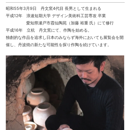
昭和55年3月9日 丹文窯4代目 長男として生まれる
平成12年 浪速短期大学 デザイン美術科工芸専攻 卒業
愛知県瀬戸市霞仙陶苑（加藤 裕重 氏）にて修行
平成16年 立杭 丹文窯にて、作陶を始める。
独創的な作品を追求し日本のみならず海外においても展覧会を開
催し、丹波焼の新たな可能性を探り作陶を続けています。