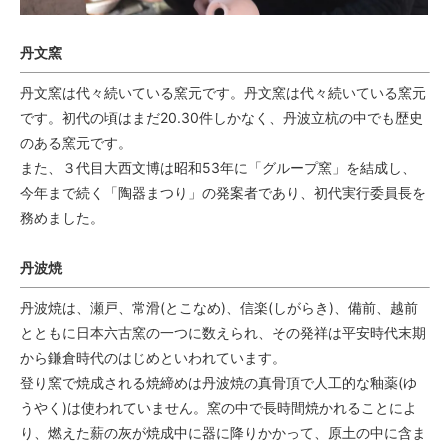
丹文窯
丹文窯は代々続いている窯元です。丹文窯は代々続いている窯元
です。初代の頃はまだ20.30件しかなく、丹波立杭の中でも歴史
のある窯元です。
また、３代目大西文博は昭和53年に「グループ窯」を結成し、
今年まで続く「陶器まつり」の発案者であり、初代実行委員長を
務めました。
丹波焼
丹波焼は、瀬戸、常滑(とこなめ)、信楽(しがらき)、備前、越前
とともに日本六古窯の一つに数えられ、その発祥は平安時代末期
から鎌倉時代のはじめといわれています。
登り窯で焼成される焼締めは丹波焼の真骨頂で人工的な釉薬(ゆ
うやく)は使われていません。窯の中で長時間焼かれることによ
り、燃えた薪の灰が焼成中に器に降りかかって、原土の中に含ま