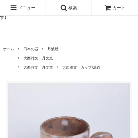
北欧雑貨と暮らしの道具lotta 神戸にある北欧雑貨と暮らしの道具ロ
ッタのオンラインストア【アラビア,クイストゴーなどの北欧ヴィンテ
メニュー
検索
カート
ージ食器,雅峰窯やソルテグラスジュエリーなどの作家の作品が並びま
す】
ホーム
日本の器
丹波焼
大西雅文 丹文窯
大西雅文 丹文窯
大西雅文 カップ/湯呑