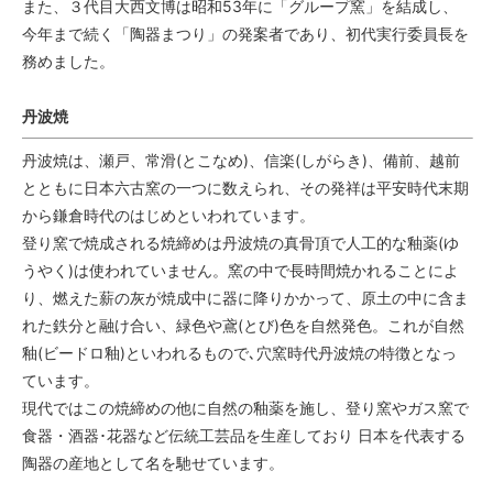
また、３代目大西文博は昭和53年に「グループ窯」を結成し、
今年まで続く「陶器まつり」の発案者であり、初代実行委員長を
務めました。
丹波焼
丹波焼は、瀬戸、常滑(とこなめ)、信楽(しがらき)、備前、越前
とともに日本六古窯の一つに数えられ、その発祥は平安時代末期
から鎌倉時代のはじめといわれています。
登り窯で焼成される焼締めは丹波焼の真骨頂で人工的な釉薬(ゆ
うやく)は使われていません。窯の中で長時間焼かれることによ
り、燃えた薪の灰が焼成中に器に降りかかって、原土の中に含ま
れた鉄分と融け合い、緑色や鳶(とび)色を自然発色。これが自然
釉(ビードロ釉)といわれるもので､穴窯時代丹波焼の特徴となっ
ています。
現代ではこの焼締めの他に自然の釉薬を施し、登り窯やガス窯で
食器・酒器･花器など伝統工芸品を生産しており 日本を代表する
陶器の産地として名を馳せています。