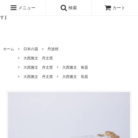
北欧雑貨と暮らしの道具lotta 神戸にある北欧雑貨と暮らしの道具ロ
ッタのオンラインストア【アラビア,クイストゴーなどの北欧ヴィンテ
メニュー
検索
カート
ージ食器,雅峰窯やソルテグラスジュエリーなどの作家の作品が並びま
す】
ホーム
日本の器
丹波焼
大西雅文 丹文窯
大西雅文 丹文窯
大西雅文 角皿
大西雅文 丹文窯
大西雅文 長皿