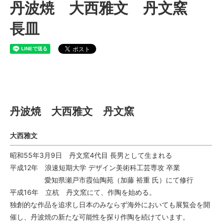
丹波焼 大西雅文 丹文窯
長皿
丹波焼 大西雅文 丹文窯
丹波焼 大西雅文 丹文窯
大西雅文
昭和55年3月9日 丹文窯4代目 長男として生まれる
平成12年 浪速短期大学 デザイン美術科工芸専攻 卒業
愛知県瀬戸市霞仙陶苑（加藤 裕重 氏）にて修行
平成16年 立杭 丹文窯にて、作陶を始める。
独創的な作品を追求し日本のみならず海外においても展覧会を開
催し、丹波焼の新たな可能性を探り作陶を続けています。