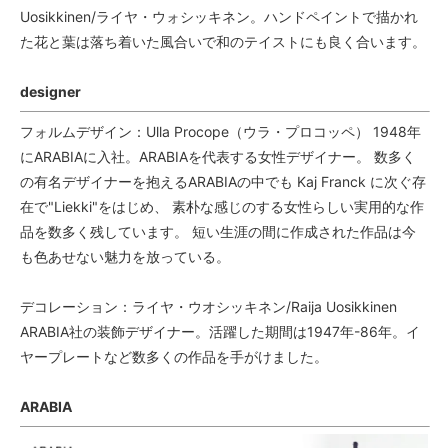
Uosikkinen/ライヤ・ウォシッキネン。ハンドペイントで描かれ
た花と葉は落ち着いた風合いで和のテイストにも良く合います。
designer
フォルムデザイン：Ulla Procope（ウラ・プロコッペ） 1948年
にARABIAに入社。ARABIAを代表する女性デザイナー。 数多く
の有名デザイナーを抱えるARABIAの中でも Kaj Franck に次ぐ存
在で"Liekki"をはじめ、 素朴な感じのする女性らしい実用的な作
品を数多く残しています。 短い生涯の間に作成された作品は今
も色あせない魅力を放っている。
デコレーション：ライヤ・ウオシッキネン/Raija Uosikkinen
ARABIA社の装飾デザイナー。活躍した期間は1947年-86年。イ
ヤープレートなど数多くの作品を手がけました。
ARABIA