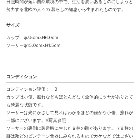
日照時間が短い自然環境の中で、生活を潤いあるものにしようと
努力する北欧の人々の 暮らしの知恵から生まれたものです。
サイズ
カップ φ7.5cm×H6.0cm
ソーサーφ15.0cm×H1.5cm
コンディション
コンディション評価： B
カップは小傷、擦れなどもほとんどなく全体的にツヤがありとて
も綺麗な状態です。
ソーサーは光にかざして見ればわかるほどの僅かな小傷、擦れが
一部にございます。※写真参照
ソーサーの裏側に製造時に生じた支柱の跡があります。（支柱の
跡は殆どのビンテージ食器にみられるものでカケなどではござい