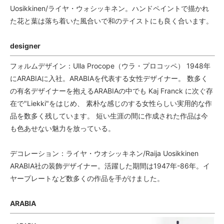
Uosikkinen/ライヤ・ウォシッキネン。ハンドペイントで描かれ
た花と葉は落ち着いた風合いで和のテイストにも良く合います。
designer
フォルムデザイン：Ulla Procope（ウラ・プロコッペ） 1948年
にARABIAに入社。ARABIAを代表する女性デザイナー。 数多く
の有名デザイナーを抱えるARABIAの中でも Kaj Franck に次ぐ存
在で"Liekki"をはじめ、 素朴な感じのする女性らしい実用的な作
品を数多く残しています。 短い生涯の間に作成された作品は今
も色あせない魅力を放っている。
デコレーション：ライヤ・ウオシッキネン/Raija Uosikkinen
ARABIA社の装飾デザイナー。活躍した期間は1947年-86年。イ
ヤープレートなど数多くの作品を手がけました。
ARABIA