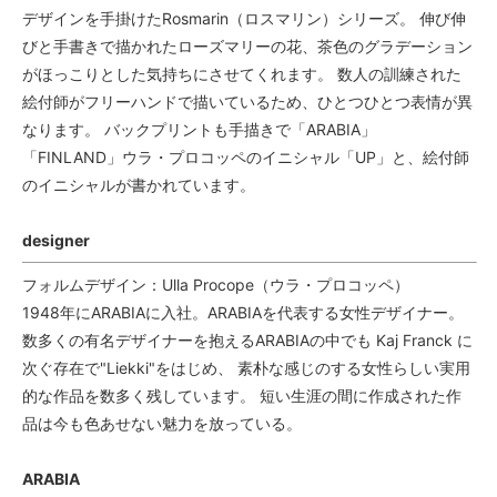
デザインを手掛けたRosmarin（ロスマリン）シリーズ。 伸び伸
びと手書きで描かれたローズマリーの花、茶色のグラデーション
がほっこりとした気持ちにさせてくれます。 数人の訓練された
絵付師がフリーハンドで描いているため、ひとつひとつ表情が異
なります。 バックプリントも手描きで「ARABIA」
「FINLAND」ウラ・プロコッペのイニシャル「UP」と、絵付師
のイニシャルが書かれています。
designer
フォルムデザイン：Ulla Procope（ウラ・プロコッペ）
1948年にARABIAに入社。ARABIAを代表する女性デザイナー。
数多くの有名デザイナーを抱えるARABIAの中でも Kaj Franck に
次ぐ存在で"Liekki"をはじめ、 素朴な感じのする女性らしい実用
的な作品を数多く残しています。 短い生涯の間に作成された作
品は今も色あせない魅力を放っている。
ARABIA