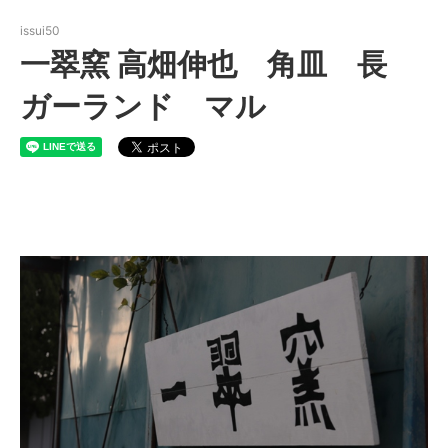
issui50
一翠窯 高畑伸也 角皿 長
ガーランド マル
一翠窯 高畑伸也