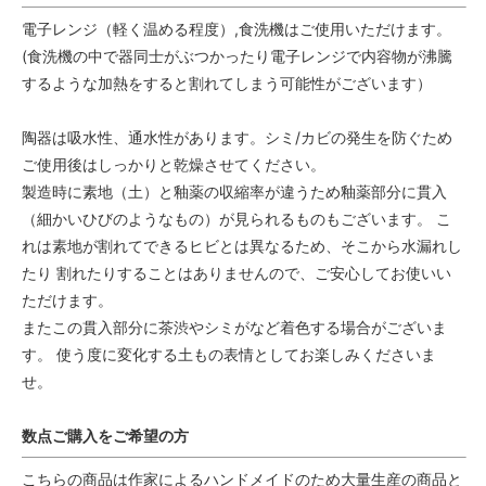
電子レンジ（軽く温める程度）,食洗機はご使用いただけます。
(食洗機の中で器同士がぶつかったり電子レンジで内容物が沸騰
するような加熱をすると割れてしまう可能性がございます）
陶器は吸水性、通水性があります。シミ/カビの発生を防ぐため
ご使用後はしっかりと乾燥させてください。
製造時に素地（土）と釉薬の収縮率が違うため釉薬部分に貫入
（細かいひびのようなもの）が見られるものもございます。 こ
れは素地が割れてできるヒビとは異なるため、そこから水漏れし
たり 割れたりすることはありませんので、ご安心してお使いい
ただけます。
またこの貫入部分に茶渋やシミがなど着色する場合がございま
す。 使う度に変化する土もの表情としてお楽しみくださいま
せ。
数点ご購入をご希望の方
こちらの商品は作家によるハンドメイドのため大量生産の商品と