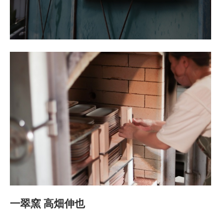
一翠窯 高畑伸也