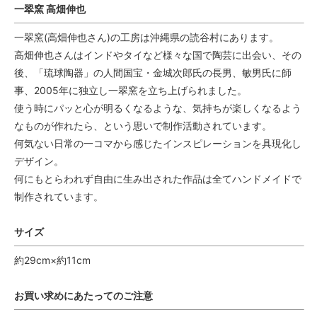
一翠窯 高畑伸也
一翠窯(高畑伸也さん)の工房は沖縄県の読谷村にあります。
高畑伸也さんはインドやタイなど様々な国で陶芸に出会い、その
後、「琉球陶器」の人間国宝・金城次郎氏の長男、敏男氏に師
事、2005年に独立し一翠窯を立ち上げられました。
使う時にパッと心が明るくなるような、気持ちが楽しくなるよう
なものが作れたら、という思いで制作活動されています。
何気ない日常の一コマから感じたインスピレーションを具現化し
デザイン。
何にもとらわれず自由に生み出された作品は全てハンドメイドで
制作されています。
サイズ
約29cm×約11cm
お買い求めにあたってのご注意