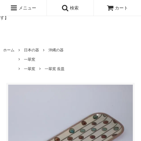
北欧雑貨と暮らしの道具lotta 神戸にある北欧雑貨と暮らしの道具ロ
ッタのオンラインストア【アラビア,クイストゴーなどの北欧ヴィンテ
メニュー
検索
カート
ージ食器,雅峰窯やソルテグラスジュエリーなどの作家の作品が並びま
す】
ホーム
日本の器
沖縄の器
一翠窯
一翠窯
一翠窯 長皿