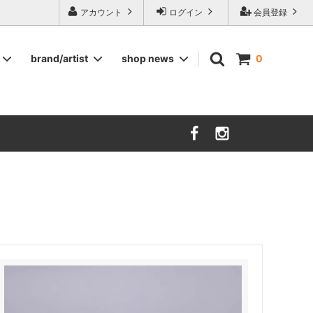
ージ食器,雅峰窯やソルテグラスジュエリーなどの作家の作品が並びます】
アカウント
ログイン
会員登録
brand/artist
shop news
0
インテリア
RORSTRAND
洋服
SOHOLM
COMPANY FINLAND
kauniste
FIN ET AUDACE
山田浩之
大西雅文 丹文窯
市野ちさと 丹泉窯