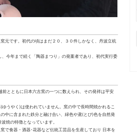
る窯元です。初代の頃はまだ２０、３０件しかなく、丹波立杭
し、今年まで続く「陶器まつり」の発案者であり、初代実行委
、越前とともに日本六古窯の一つに数えられ、その発祥は平安
(ゆうやく)は使われていません。窯の中で長時間焼かれるこ
の中に含まれた鉄分と融け合い、緑色や鳶(とび)色を自然発
丹波焼の特徴となっています。
窯で食器・酒器･花器など伝統工芸品を生産しており 日本を