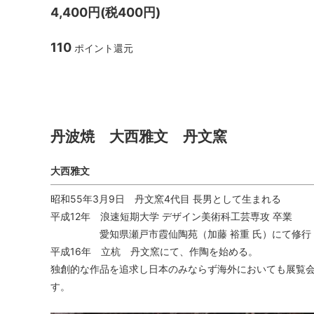
4,400円(税400円)
TANBA STYLE
清水万
110
ポイント還元
坂本工窯
jicon
関野亮 / 関野ゆうこ
若生沙
丹波焼 大西雅文 丹文窯
mamelon
manni
丹波焼 大西雅文 丹文窯
大西雅文
昭和55年3月9日 丹文窯4代目 長男として生まれる
平成12年 浪速短期大学 デザイン美術科工芸専攻 卒業
愛知県瀬戸市霞仙陶苑（加藤 裕重 氏）にて修行
平成16年 立杭 丹文窯にて、作陶を始める。
独創的な作品を追求し日本のみならず海外においても展覧
す。