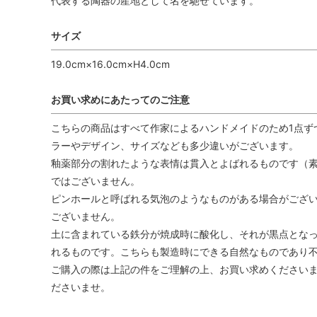
代表する陶器の産地として名を馳せています。
サイズ
19.0cm×16.0cm×H4.0cm
お買い求めにあたってのご注意
こちらの商品はすべて作家によるハンドメイドのため1点ず
ラーやデザイン、サイズなども多少違いがございます。
釉薬部分の割れたような表情は貫入とよばれるものです（
ではございません。
ピンホールと呼ばれる気泡のようなものがある場合がござ
ございません。
土に含まれている鉄分が焼成時に酸化し、それが黒点とな
れるものです。こちらも製造時にできる自然なものであり
ご購入の際は上記の件をご理解の上、お買い求めくださいま
ださいませ。