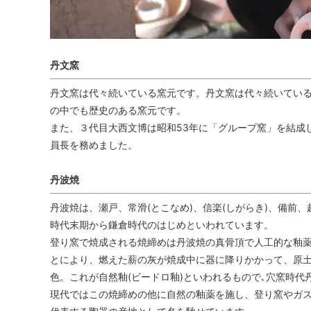
丹文窯
丹文窯は代々続いている窯元です。丹文窯は代々続いてい
の中でも歴史のある窯元です。
また、３代目大西文博は昭和53年に「グループ窯」を結成
員長を務めました。
丹波焼
丹波焼は、瀬戸、常滑(とこなめ)、信楽(しがらき)、備前
時代末期から鎌倉時代のはじめといわれています。
登り窯で焼成される焼締めは丹波焼の真骨頂で人工的な釉薬
とにより、燃えた薪の灰が焼成中に器に降りかかって、原土
色。これが自然釉(ビードロ釉)といわれるもので､穴窯時代
現代ではこの焼締めの他に自然の釉薬を施し、登り窯やガス