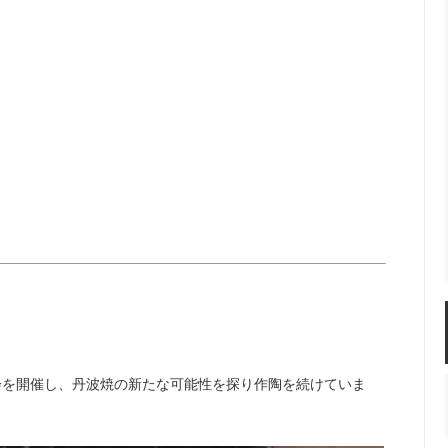
佐年 千代市陶房
森本芳弘 丹山窯
FUTAGAMI
耶香
長町香奈子
ne
会を開催し、丹波焼の新たな可能性を探り作陶を続けていま