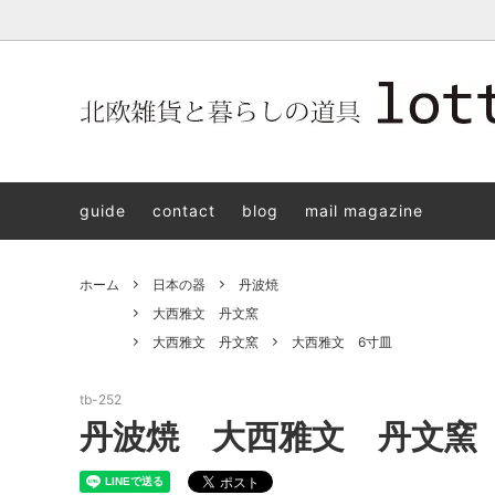
北欧雑貨と暮らしの道具lotta 神戸にある北欧雑貨と暮らしの道具
北欧ヴィンテージ食器
ARABIA
北欧雑貨と暮らしの道具lotta KOBE
日本の
Jens.H
「植物と
PLANT
guide
contact
blog
mail magazine
アクセサリー
STAVANGERFLINT
バッグ
GUSTA
8/30(s
ご予約チケット
royal copenhagen
iittala 
ホーム
日本の器
丹波焼
LISA LARSON
irma
大西雅文 丹文窯
大西雅文 丹文窯
大西雅文 6寸皿
sorte glass jewelry
coeur y
aya ogawa
樋山真
tb-252
丹波焼 大西雅文 丹文窯
和田山真央
宮本め
雅峰窯
上中剛