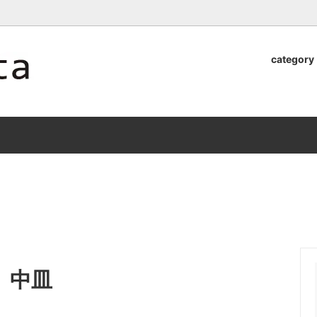
ロッタのオンラインストア【アラビア,クイストゴーなどの北欧ヴィンテ
category
器
.Quistgaard
植木鉢2026」 SHIKI
テーブル小物
GEFLE
「ANTIK MARKET 2026 」
S×雅峰窯 8/29(sat) -
9/26(sat)-10/6(tue)
小物
VSBERG
ショール
BR DENMARK
un)
/ nuutajarvi
cutipol
Lapuan Kankurit
a.
tamaki niime
弓
仲里香織 風香原
 中皿
ぐみ
山口真人
司 稲右衛門窯
西端春奈 末晴窯