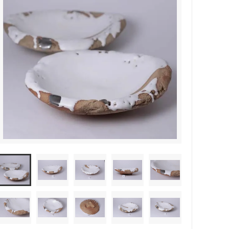
森本靖之 丹満窯
シマタニ昇龍 syouryu
一翠窯