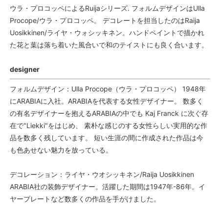
ウラ・プロコッペによるRuijaシリーズ. フォルムデザインはUlla
Procope/ウラ・プロコッペ。 デコレートを担当したのはRaija
Uosikkinen/ライヤ・ウォシッキネン。ハンドペイントで描かれ
た花と葉は落ち着いた風合いで和のテイストにも良く合います。
designer
フォルムデザイン：Ulla Procope（ウラ・プロコッペ） 1948年
にARABIAに入社。ARABIAを代表する女性デザイナー。 数多く
の有名デザイナーを抱えるARABIAの中でも Kaj Franck に次ぐ存
在で"Liekki"をはじめ、 素朴な感じのする女性らしい実用的な作
品を数多く残しています。 短い生涯の間に作成された作品は今
も色あせない魅力を放っている。
デコレーション：ライヤ・ウオシッキネン/Raija Uosikkinen
ARABIA社の装飾デザイナー。活躍した期間は1947年-86年。イ
ヤープレートなど数多くの作品を手がけました。