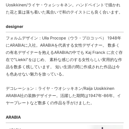
Uosikkinen/ライヤ・ウォシッキネン。ハンドペイントで描かれ
た花と葉は落ち着いた風合いで和のテイストにも良く合います。
designer
フォルムデザイン：Ulla Procope（ウラ・プロコッペ） 1948年
にARABIAに入社。ARABIAを代表する女性デザイナー。 数多く
の有名デザイナーを抱えるARABIAの中でも Kaj Franck に次ぐ存
在で"Liekki"をはじめ、 素朴な感じのする女性らしい実用的な作
品を数多く残しています。 短い生涯の間に作成された作品は今
も色あせない魅力を放っている。
デコレーション：ライヤ・ウオシッキネン/Raija Uosikkinen
ARABIA社の装飾デザイナー。活躍した期間は1947年-86年。イ
ヤープレートなど数多くの作品を手がけました。
ARABIA