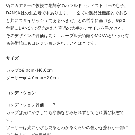
術アカデミーの教授で彫刻家のハラルド・クィストゴーの息子。
DANSK社の創立者でもあります。 「全ての製品は機能的である
と共にスタイリッシュであるべきだ」との哲学に基づき、約30
年間にDANSKで発売された商品の大半のデザインを手がける。
そのデザインの評価は高く、ルーブル美術館やMOMAといった有
名美術館にもコレクションされているほどです。
サイズ
カップφ8.0cm×H6.0cm
ソーサーφ14.0cm×H2.0cm
コンディション
コンディション評価： B
カップは光にかざしても小傷などみられずとても綺麗な状態で
す。
ソーサーは光にかざし見るとわかるくらいの僅かな擦れが一部に
みられます。※写真参照