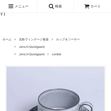
北欧雑貨と暮らしの道具lotta 神戸にある北欧雑貨と暮らしの道具ロ
ッタのオンラインストア【アラビア,クイストゴーなどの北欧ヴィンテ
メニュー
検索
カート
ージ食器,雅峰窯やソルテグラスジュエリーなどの作家の作品が並びま
す】
ホーム
北欧ヴィンテージ食器
カップ＆ソーサー
Jens.H.Quistgaard
Jens.H.Quistgaard
cordial